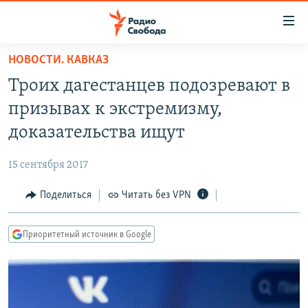
Ссылки
для
упрощенного
НОВОСТИ. КАВКАЗ
ПРОГРАММЫ
доступа
Троих дагестанцев подозревают в
ПОДКАСТЫ
Вернуться
призывах к экстремизму,
к
АВТОРСКИЕ ПРОЕКТЫ
доказательства ищут
основному
ЦИТАТЫ СВОБОДЫ
содержанию
15 сентября 2017
Вернутся
МНЕНИЯ
к
Поделиться
Читать без VPN
КУЛЬТУРА
главной
навигации
IDEL.РЕАЛИИ
Приоритетный источник в Google
Вернутся
КАВКАЗ.РЕАЛИИ
к
СЕВЕР.РЕАЛИИ
поиску
СИБИРЬ.РЕАЛИИ