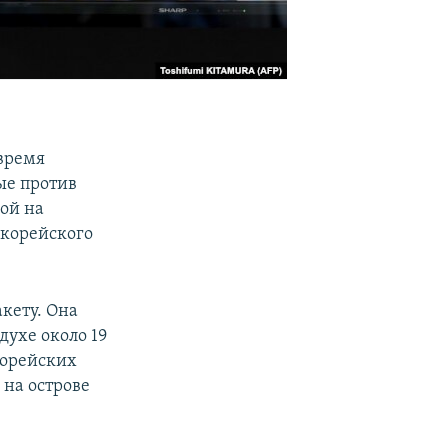
время
ые против
кой на
окорейского
кету. Она
духе около 19
корейских
 на острове