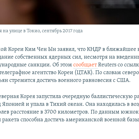
на улице в Токио, сентябрь 2017 года
ой Кореи Ким Чен Ын заявил, что КНДР в ближайшее 
дание собственных ядерных сил, несмотря на введенн
ународные санкции. Об этом
сообщает
Reuters со ссыл
телеграфное агентство Кореи (ЦТАК). По словам север
ьян стремится достичь военного равновесия с США.
Северная Корея запустила очередную баллистическую ра
 Японией и упала в Тихий океан. Она находилась в воз
олев расстояние в 3700 километров. По данным южно
я ракета способна достичь американской военной базы