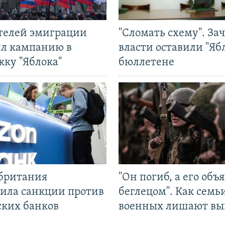
ятелей эмиграции
"Сломать схему". За
ил кампанию в
власти оставили "Ябл
жку "Яблока"
бюллетене
британия
"Он погиб, а его объ
ила санкции против
беглецом". Как семь
ских банков
военных лишают вы