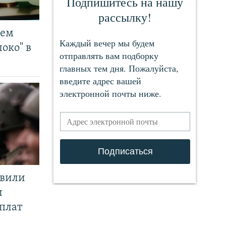
чем
око" в
явили
и
плат