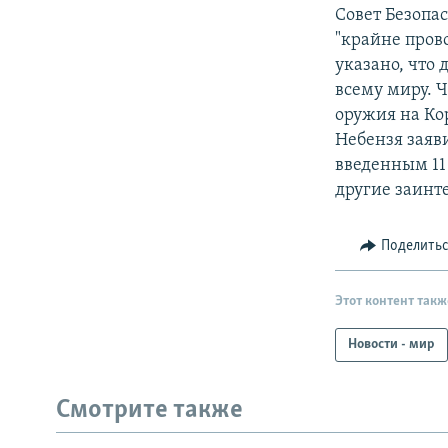
Совет Безопа
"крайне пров
указано, что 
всему миру. 
оружия на Ко
Небензя заяв
введенным 11
другие заинт
Поделить
Этот контент такж
Новости - мир
Смотрите также