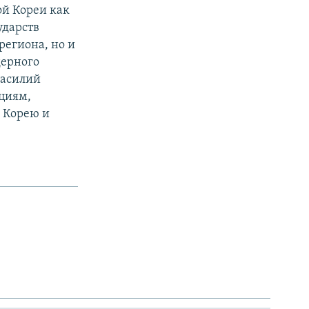
ой Кореи как
ударств
региона, но и
дерного
Василий
кциям,
ю Корею и