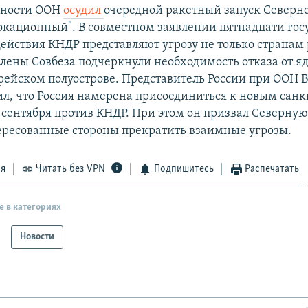
сности ООН
осудил
очередной ракетный запуск Северн
окационный". В совместном заявлении пятнадцати гос
действия КНДР представляют угрозу не только странам 
Члены Совбеза подчеркнули необходимость отказа от я
рейском полуострове. Представитель России при ООН 
ил, что Россия намерена присоединиться к новым сан
 сентября против КНДР. При этом он призвал Северну
ересованные стороны прекратить взаимные угрозы.
ся
Читать без VPN
Подпишитесь
Распечатать
е в категориях
Новости