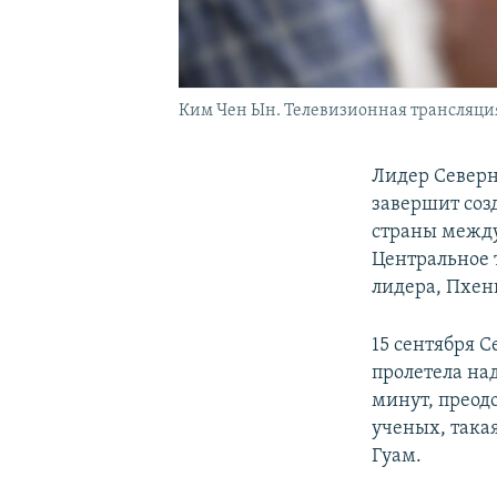
Ким Чен Ын. Телевизионная трансляция 
Лидер Северн
завершит соз
страны межд
Центральное 
лидера, Пхен
15 сентября 
пролетела над
минут, преод
ученых, така
Гуам.