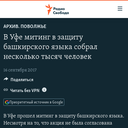
Ссылки
для
упрощенного
АРХИВ. ПОВОЛЖЬЕ
ПРОГРАММЫ
доступа
В Уфе митинг в защиту
ПОДКАСТЫ
Вернуться
башкирского языка собрал
к
АВТОРСКИЕ ПРОЕКТЫ
несколько тысяч человек
основному
ЦИТАТЫ СВОБОДЫ
содержанию
Вернутся
16 сентября 2017
МНЕНИЯ
к
Поделиться
КУЛЬТУРА
главной
Читать без VPN
навигации
IDEL.РЕАЛИИ
Вернутся
КАВКАЗ.РЕАЛИИ
Приоритетный источник в Google
к
СЕВЕР.РЕАЛИИ
поиску
В Уфе прошел митинг в защиту башкирского языка.
СИБИРЬ.РЕАЛИИ
Несмотря на то, что акция не была согласована