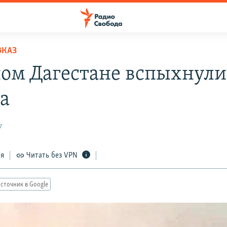
ВКАЗ
ном Дагестане вспыхнули
а
7
ся
Читать без VPN
сточник в Google