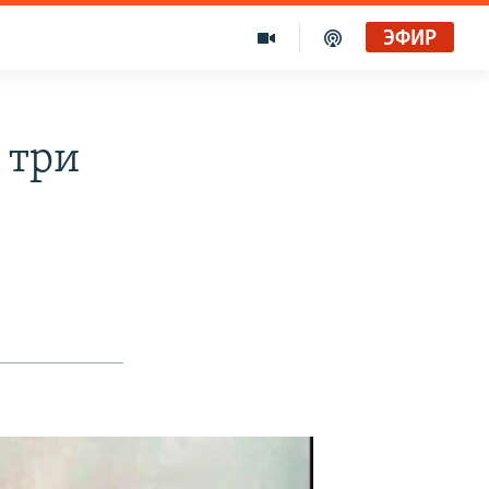
ЭФИР
 три