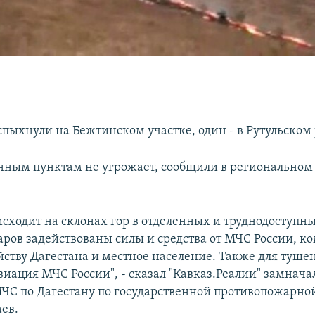
спыхнули на Бежтинском участке, один - в Рутульском
нным пунктам не угрожает, сообщили в региональном
исходит на склонах гор в отделенных и труднодоступны
ров задействованы силы и средства от МЧС России, ко
йству Дагестана и местное население. Также для туше
виация МЧС России", - сказал "Кавказ.Реалии" замнач
ЧС по Дагестану по государственной противопожарно
ев.