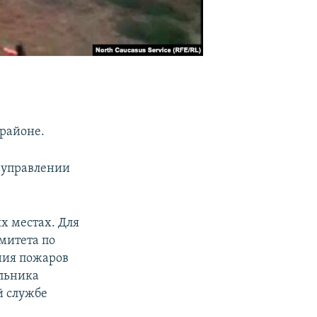
 районе.
 управлении
х местах. Для
митета по
ния пожаров
альника
й службе