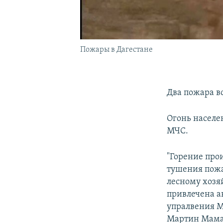
Пожары в Дагестане
Два пожара в
Огонь населе
МЧС.
"Горение про
тушения пожа
лесному хозя
привлечена а
упралвения М
Мартин Мама