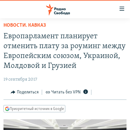
Ссылки
для
упрощенного
НОВОСТИ. КАВКАЗ
ПРОГРАММЫ
доступа
Европарламент планирует
ПОДКАСТЫ
Вернуться
отменить плату за роуминг между
к
АВТОРСКИЕ ПРОЕКТЫ
Европейским союзом, Украиной,
основному
ЦИТАТЫ СВОБОДЫ
содержанию
Молдовой и Грузией
Вернутся
МНЕНИЯ
к
19 сентября 2017
КУЛЬТУРА
главной
Поделиться
Читать без VPN
навигации
IDEL.РЕАЛИИ
Вернутся
КАВКАЗ.РЕАЛИИ
к
Приоритетный источник в Google
СЕВЕР.РЕАЛИИ
поиску
СИБИРЬ.РЕАЛИИ