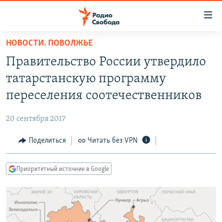
Ссылки
для
упрощенного
НОВОСТИ. ПОВОЛЖЬЕ
ПРОГРАММЫ
доступа
Правительство России утвердило
ПОДКАСТЫ
Вернуться
татарстанскую программу
к
АВТОРСКИЕ ПРОЕКТЫ
переселения соотечественников
основному
ЦИТАТЫ СВОБОДЫ
содержанию
20 сентября 2017
Вернутся
МНЕНИЯ
к
Поделиться
Читать без VPN
КУЛЬТУРА
главной
навигации
IDEL.РЕАЛИИ
Приоритетный источник в Google
Вернутся
КАВКАЗ.РЕАЛИИ
к
СЕВЕР.РЕАЛИИ
поиску
СИБИРЬ.РЕАЛИИ