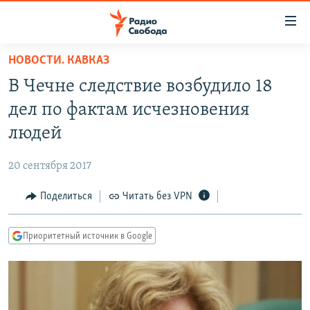
Ссылки
для
упрощенного
НОВОСТИ. КАВКАЗ
ПРОГРАММЫ
доступа
В Чечне следствие возбудило 18
ПОДКАСТЫ
Вернуться
дел по фактам исчезновения
к
АВТОРСКИЕ ПРОЕКТЫ
людей
основному
ЦИТАТЫ СВОБОДЫ
содержанию
20 сентября 2017
Вернутся
МНЕНИЯ
к
Поделиться
Читать без VPN
КУЛЬТУРА
главной
навигации
IDEL.РЕАЛИИ
Приоритетный источник в Google
Вернутся
КАВКАЗ.РЕАЛИИ
к
СЕВЕР.РЕАЛИИ
поиску
СИБИРЬ.РЕАЛИИ