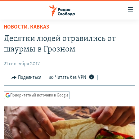
Ссылки
для
упрощенного
НОВОСТИ. КАВКАЗ
ПРОГРАММЫ
доступа
Десятки людей отравились от
ПОДКАСТЫ
Вернуться
шаурмы в Грозном
к
АВТОРСКИЕ ПРОЕКТЫ
основному
21 сентября 2017
ЦИТАТЫ СВОБОДЫ
содержанию
Вернутся
МНЕНИЯ
Поделиться
Читать без VPN
к
КУЛЬТУРА
главной
Приоритетный источник в Google
навигации
IDEL.РЕАЛИИ
Вернутся
КАВКАЗ.РЕАЛИИ
к
СЕВЕР.РЕАЛИИ
поиску
СИБИРЬ.РЕАЛИИ