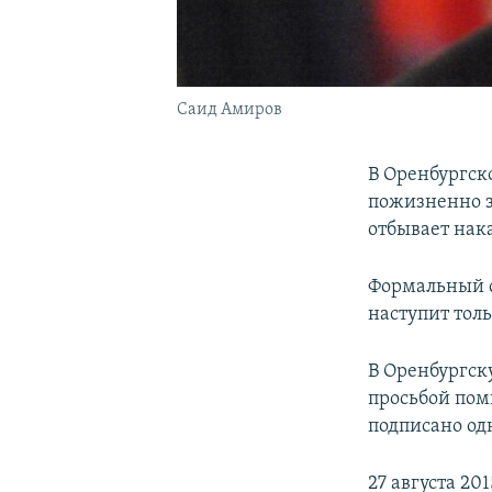
Саид Амиров
В Оренбургск
пожизненно 
отбывает нак
Формальный с
наступит толь
В Оренбургск
просьбой поми
подписано од
27 августа 2