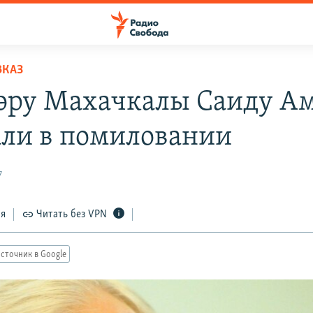
ВКАЗ
эру Махачкалы Саиду А
али в помиловании
7
ся
Читать без VPN
сточник в Google