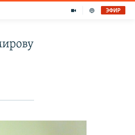
ЭФИР
мирову