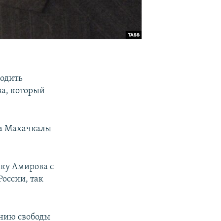
бодить
а, который
ра Махачкалы
жку Амирова с
России, так
ению свободы