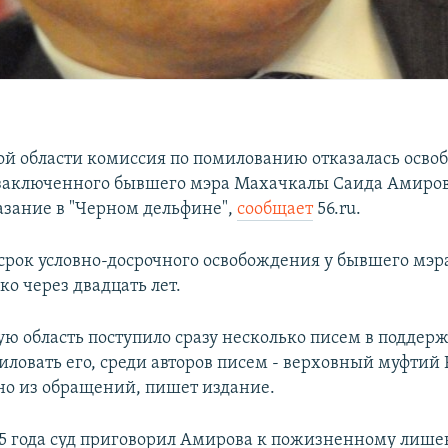
ой области комиссия по помилованию отказалась осво
заключенного бывшего мэра Махачкалы Саида Амиров
азание в "Черном дельфине",
сообщает
56.ru.
рок условно-досрочного освобождения у бывшего мэ
ко через двадцать лет.
ую область поступило сразу несколько писем в поддер
ловать его, среди авторов писем - верховный муфтий 
но из обращений, пишет издание.
015 года суд приговорил Амирова к пожизненному лиш