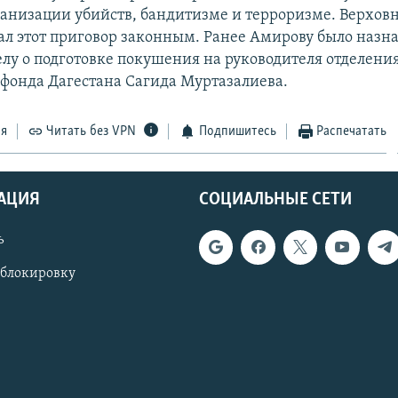
рганизации убийств, бандитизме и терроризме. Верхов
ал этот приговор законным. Ранее Амирову было назна
елу о подготовке покушения на руководителя отделени
фонда Дагестана Сагида Муртазалиева.
ся
Читать без VPN
Подпишитесь
Распечатать
АЦИЯ
СОЦИАЛЬНЫЕ СЕТИ
ь
 блокировку