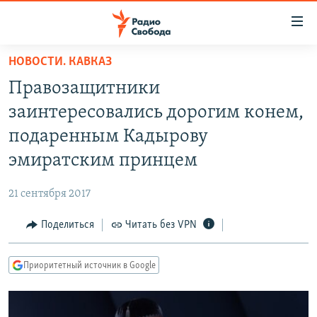
Ссылки
для
упрощенного
НОВОСТИ. КАВКАЗ
ПРОГРАММЫ
доступа
Правозащитники
ПОДКАСТЫ
Вернуться
заинтересовались дорогим конем,
к
АВТОРСКИЕ ПРОЕКТЫ
подаренным Кадырову
основному
ЦИТАТЫ СВОБОДЫ
содержанию
эмиратским принцем
Вернутся
МНЕНИЯ
к
21 сентября 2017
КУЛЬТУРА
главной
Поделиться
Читать без VPN
навигации
IDEL.РЕАЛИИ
Вернутся
КАВКАЗ.РЕАЛИИ
к
Приоритетный источник в Google
СЕВЕР.РЕАЛИИ
поиску
СИБИРЬ.РЕАЛИИ