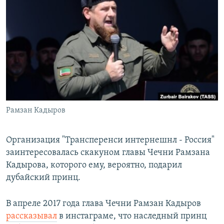
РАСПИСАНИЕ ВЕЩАНИЯ
ПОДПИШИТЕСЬ НА РАССЫЛКУ
СОЦИАЛЬНЫЕ СЕТИ
Рамзан Кадыров
Все сайты РСЕ/РС
Организация "Трансперенси интернешнл - Россия"
заинтересовалась скакуном главы Чечни Рамзана
Кадырова, которого ему, вероятно, подарил
дубайский принц.
В апреле 2017 года глава Чечни Рамзан Кадыров
рассказывал
в инстаграме, что наследный принц