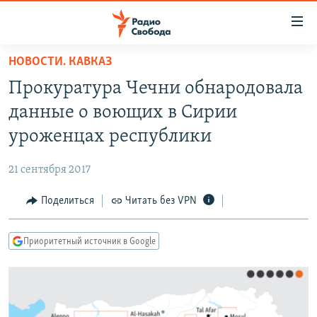
Ссылки
для
упрощенного
НОВОСТИ. КАВКАЗ
ПРОГРАММЫ
доступа
Прокуратура Чечни обнародовала
ПОДКАСТЫ
Вернуться
данные о воющих в Сирии
к
АВТОРСКИЕ ПРОЕКТЫ
уроженцах республики
основному
ЦИТАТЫ СВОБОДЫ
содержанию
21 сентября 2017
Вернутся
МНЕНИЯ
к
Поделиться
Читать без VPN
КУЛЬТУРА
главной
навигации
IDEL.РЕАЛИИ
Приоритетный источник в Google
Вернутся
КАВКАЗ.РЕАЛИИ
к
СЕВЕР.РЕАЛИИ
поиску
СИБИРЬ.РЕАЛИИ