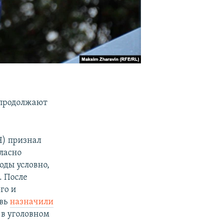
 продолжают
Ч) признал
гласно
оды условно,
. После
го и
овь
назначили
 в уголовном