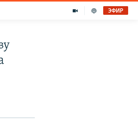
ЭФИР
ву
а