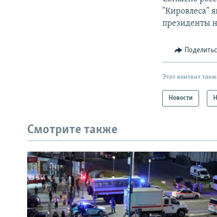
"Кировлеса" 
президенты на
Поделить
Этот контент такж
Новости
Н
Смотрите также