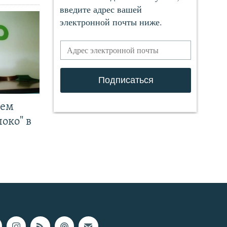
чем
око" в