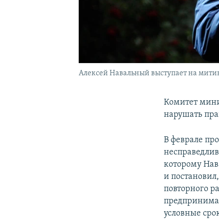
Алексей Навальный выступает на митинг
Комитет мини
нарушать пра
В феврале пр
несправедлив
которому Нав
и постановил
повторного р
предпринима
условные сро