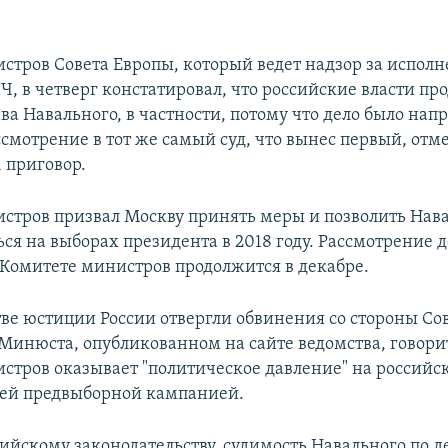
стров Совета Европы, который ведет надзор за испол
, в четверг констатировал, что российские власти п
а Навального, в частности, потому что дело было нап
ссмотрение в тот же самый суд, что вынес первый, от
 приговор.
стров призвал Москву принять меры и позволить Нав
ся на выборах президента в 2018 году. Рассмотрение 
 Комитете министров продолжится в декабре.
ве юстиции России отвергли обвинения со стороны Со
Минюста, опубликованном на сайте ведомства, говорит
стров оказывает "политическое давление" на российс
ей предвыборной кампанией.
сийскому законодательству, судимость Навального по д