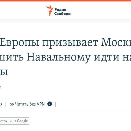
 Европы призывает Моск
шить Навальному идти н
ры
7
ся
Читать без VPN
сточник в Google