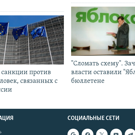
"Сломать схему". За
л санкции против
власти оставили "Ябл
ловек, связанных с
бюллетене
ссии
АЦИЯ
СОЦИАЛЬНЫЕ СЕТИ
ь