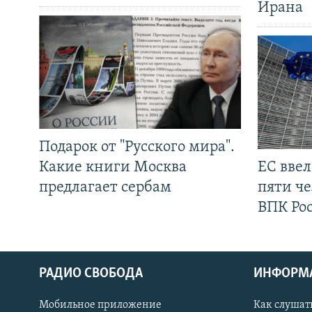
Ирана
Подарок от "Русского мира".
Какие книги Москва
ЕС вве
предлагает сербам
пяти че
ВПК Ро
РАДИО СВОБОДА
ИНФОРМ
Мобильное приложение
Как слушат
СОЦИАЛЬНЫЕ СЕТИ