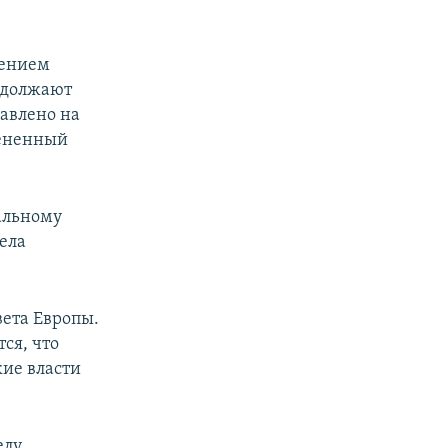
нением
родолжают
равлено на
мененный
альному
дела
вета Европы.
ся, что
кие власти
елу