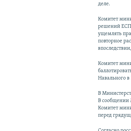
деле.
Комитет мини
решений ЕСПЧ
ущемлять прав
повторное ра
впоследствии,
Комитет мини
баллотировать
Навального в
В Министерст
В сообщении 
Комитет мини
перед грядущ
Согласно рос