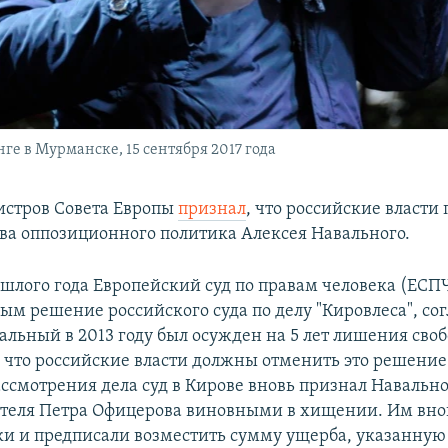
е в Мурманске, 15 сентября 2017 года
стров Совета Европы
признал
, что российские власти
ва оппозиционного политика Алексея Навального.
ошлого года Европейский суд по правам человека (ЕСП
ым решение российского суда по делу "Кировлеса", со
альный в 2013 году был осужден на 5 лет лишения своб
, что российские власти должны отменить это решение
ассмотрения дела суд в Кирове вновь признал Навально
теля Петра Офицерова виновными в хищении. Им вн
ки и предписали возместить сумму ущерба, указанную