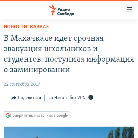
Ссылки
для
упрощенного
НОВОСТИ. КАВКАЗ
ПРОГРАММЫ
доступа
В Махачкале идет срочная
ПОДКАСТЫ
Вернуться
эвакуация школьников и
к
АВТОРСКИЕ ПРОЕКТЫ
студентов: поступила информация
основному
ЦИТАТЫ СВОБОДЫ
содержанию
о заминировании
Вернутся
МНЕНИЯ
к
22 сентября 2017
КУЛЬТУРА
главной
Поделиться
Читать без VPN
навигации
IDEL.РЕАЛИИ
Вернутся
КАВКАЗ.РЕАЛИИ
к
Приоритетный источник в Google
СЕВЕР.РЕАЛИИ
поиску
СИБИРЬ.РЕАЛИИ