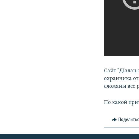
Сайт "ДIалац
охранника отк
сломаны все 
По какой при
Поделить