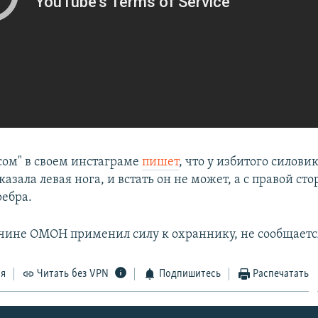
.сом" в своем инстаграме
пишет
, что у избитого силов
азала левая нога, и встать он не может, а с правой ст
ребра.
чине ОМОН применил силу к охраннику, не сообщаетс
ся
Читать без VPN
Подпишитесь
Распечатать