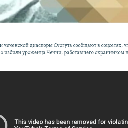
и чеченской диаспоры Сургута сообщают в соцсетях, ч
 избили уроженца Чечни, работавшего охранником 