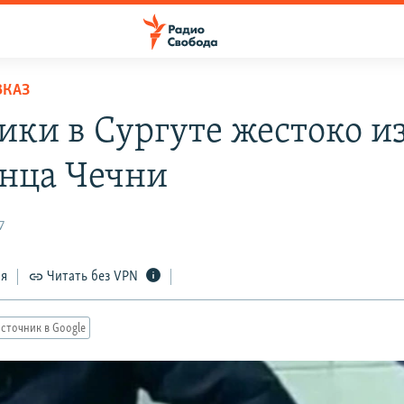
ВКАЗ
ики в Сургуте жестоко и
нца Чечни
7
ся
Читать без VPN
сточник в Google