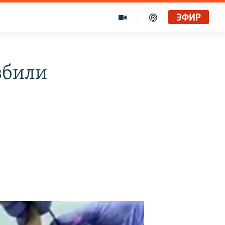
ЭФИР
збили