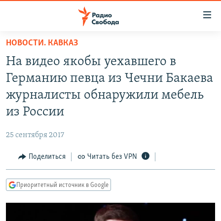
Ссылки
для
упрощенного
НОВОСТИ. КАВКАЗ
ПРОГРАММЫ
доступа
На видео якобы уехавшего в
ПОДКАСТЫ
Вернуться
Германию певца из Чечни Бакаева
к
АВТОРСКИЕ ПРОЕКТЫ
журналисты обнаружили мебель
основному
ЦИТАТЫ СВОБОДЫ
содержанию
из России
Вернутся
МНЕНИЯ
к
25 сентября 2017
КУЛЬТУРА
главной
Поделиться
Читать без VPN
навигации
IDEL.РЕАЛИИ
Вернутся
КАВКАЗ.РЕАЛИИ
к
Приоритетный источник в Google
СЕВЕР.РЕАЛИИ
поиску
СИБИРЬ.РЕАЛИИ