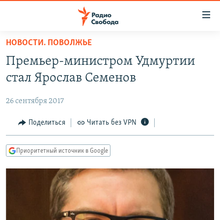
Ссылки
для
упрощенного
НОВОСТИ. ПОВОЛЖЬЕ
ПРОГРАММЫ
доступа
Премьер-министром Удмуртии
ПОДКАСТЫ
Вернуться
стал Ярослав Семенов
к
АВТОРСКИЕ ПРОЕКТЫ
основному
26 сентября 2017
ЦИТАТЫ СВОБОДЫ
содержанию
Вернутся
МНЕНИЯ
Поделиться
Читать без VPN
к
КУЛЬТУРА
главной
Приоритетный источник в Google
навигации
IDEL.РЕАЛИИ
Вернутся
КАВКАЗ.РЕАЛИИ
к
СЕВЕР.РЕАЛИИ
поиску
СИБИРЬ.РЕАЛИИ