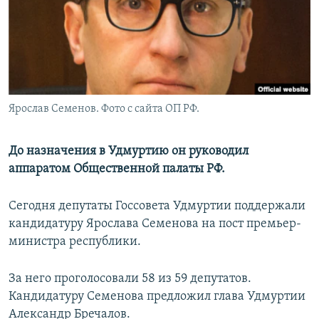
РАСПИСАНИЕ ВЕЩАНИЯ
ПОДПИШИТЕСЬ НА РАССЫЛКУ
СОЦИАЛЬНЫЕ СЕТИ
Ярослав Семенов. Фото с сайта ОП РФ.
До назначения в Удмуртию он руководил
аппаратом Общественной палаты РФ.
Все сайты РСЕ/РС
Сегодня депутаты Госсовета Удмуртии поддержали
кандидатуру Ярослава Семенова на пост премьер-
министра республики.
За него проголосовали 58 из 59 депутатов.
Кандидатуру Семенова предложил глава Удмуртии
Александр Бречалов.