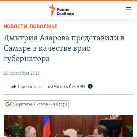
Ссылки
для
упрощенного
НОВОСТИ. ПОВОЛЖЬЕ
ПРОГРАММЫ
доступа
Дмитрия Азарова представили в
ПОДКАСТЫ
Вернуться
Самаре в качестве врио
к
АВТОРСКИЕ ПРОЕКТЫ
губернатора
основному
ЦИТАТЫ СВОБОДЫ
содержанию
26 сентября 2017
Вернутся
МНЕНИЯ
к
Поделиться
Читать без VPN
КУЛЬТУРА
главной
навигации
IDEL.РЕАЛИИ
Приоритетный источник в Google
Вернутся
КАВКАЗ.РЕАЛИИ
к
СЕВЕР.РЕАЛИИ
поиску
СИБИРЬ.РЕАЛИИ