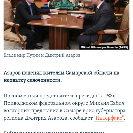
РАСПИСАНИЕ ВЕЩАНИЯ
ПОДПИШИТЕСЬ НА РАССЫЛКУ
СОЦИАЛЬНЫЕ СЕТИ
Владимир Путин и Дмитрий Азаров.
Все сайты РСЕ/РС
Азаров попенял жителям Самарской области на
нехватку сплоченности.
Полномочный представитель президента РФ в
Приволжском федеральном округе Михаил Бабич
во вторник представил в Самаре врио губернатора
региона Дмитрия Азарова, сообщает
"Интерфакс"
.