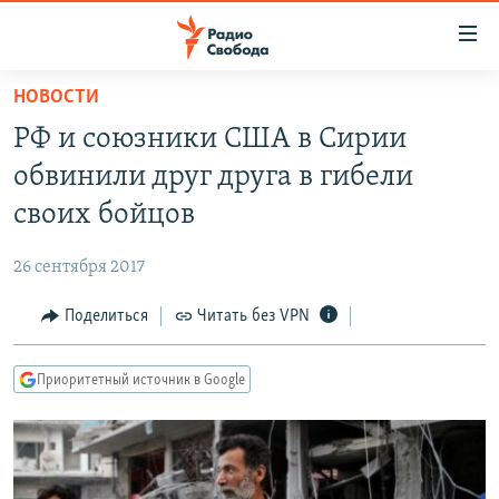
Ссылки
для
упрощенного
НОВОСТИ
ПРОГРАММЫ
доступа
РФ и союзники США в Сирии
ПОДКАСТЫ
Вернуться
обвинили друг друга в гибели
к
АВТОРСКИЕ ПРОЕКТЫ
своих бойцов
основному
ЦИТАТЫ СВОБОДЫ
содержанию
26 сентября 2017
Вернутся
МНЕНИЯ
к
Поделиться
Читать без VPN
КУЛЬТУРА
главной
навигации
IDEL.РЕАЛИИ
Приоритетный источник в Google
Вернутся
КАВКАЗ.РЕАЛИИ
к
СЕВЕР.РЕАЛИИ
поиску
СИБИРЬ.РЕАЛИИ