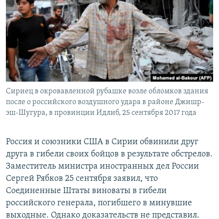
РАСПИСАНИЕ ВЕЩАНИЯ
ПОДПИШИТЕСЬ НА РАССЫЛКУ
СОЦИАЛЬНЫЕ СЕТИ
Сириец в окровавленной рубашке возле обломков здания
после о российского воздушного удара в районе Джишр-
эш-Шугура, в провинции Идлиб, 25 сентября 2017 года
Все сайты РСЕ/РС
Россия и союзники США в Сирии обвинили друг
друга в гибели своих бойцов в результате обстрелов.
Заместитель министра иностранных дел России
Сергей Рябков 25 сентября заявил, что
Соединенные Штаты виноваты в гибели
российского генерала, погибшего в минувшие
выходные. Однако доказательств не представил.