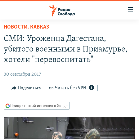
Ссылки
для
упрощенного
НОВОСТИ. КАВКАЗ
ПРОГРАММЫ
доступа
СМИ: Уроженца Дагестана,
ПОДКАСТЫ
Вернуться
убитого военными в Приамурье,
к
АВТОРСКИЕ ПРОЕКТЫ
хотели "перевоспитать"
основному
ЦИТАТЫ СВОБОДЫ
содержанию
30 сентября 2017
Вернутся
МНЕНИЯ
к
Поделиться
Читать без VPN
КУЛЬТУРА
главной
навигации
IDEL.РЕАЛИИ
Приоритетный источник в Google
Вернутся
КАВКАЗ.РЕАЛИИ
к
СЕВЕР.РЕАЛИИ
поиску
СИБИРЬ.РЕАЛИИ