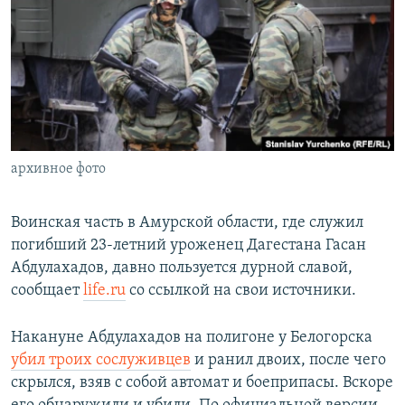
РАСПИСАНИЕ ВЕЩАНИЯ
ПОДПИШИТЕСЬ НА РАССЫЛКУ
СОЦИАЛЬНЫЕ СЕТИ
архивное фото
Все сайты РСЕ/РС
Воинская часть в Амурской области, где служил
погибший 23-летний уроженец Дагестана Гасан
Абдулахадов, давно пользуется дурной славой,
сообщает
life.ru
со ссылкой на свои источники.
Накануне Абдулахадов на полигоне у Белогорска
убил троих сослуживцев
и ранил двоих, после чего
скрылся, взяв с собой автомат и боеприпасы. Вскоре