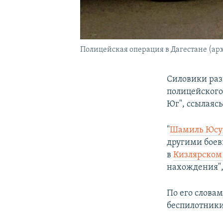
Полицейская операция в Дагестане (ар
Силовики раз
полицейского
Юг", ссылаяс
"
Шамиль Юсу
другими боев
в
Кизлярском
нахождения", 
По его слова
беспилотники