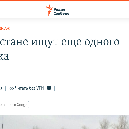
ВКАЗ
естане ищут еще одного
ка
ся
Читать без VPN
сточник в Google