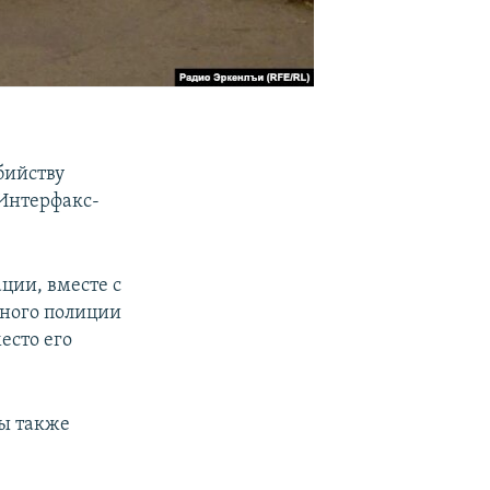
бийству
"Интерфакс-
ции, вместе с
нного полиции
есто его
ты также