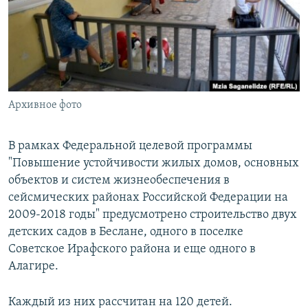
РАСПИСАНИЕ ВЕЩАНИЯ
ПОДПИШИТЕСЬ НА РАССЫЛКУ
СОЦИАЛЬНЫЕ СЕТИ
Архивное фото
В рамках Федеральной целевой программы
"Повышение устойчивости жилых домов, основных
Все сайты РСЕ/РС
объектов и систем жизнеобеспечения в
сейсмических районах Российской Федерации на
2009-2018 годы" предусмотрено строительство двух
детских садов в Беслане, одного в поселке
Советское Ирафского района и еще одного в
Алагире.
Каждый из них рассчитан на 120 детей.