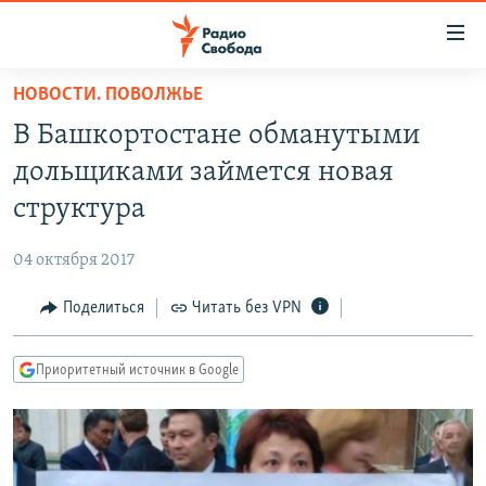
Ссылки
для
упрощенного
НОВОСТИ. ПОВОЛЖЬЕ
ПРОГРАММЫ
доступа
В Башкортостане обманутыми
ПОДКАСТЫ
Вернуться
дольщиками займется новая
к
АВТОРСКИЕ ПРОЕКТЫ
структура
основному
ЦИТАТЫ СВОБОДЫ
содержанию
04 октября 2017
Вернутся
МНЕНИЯ
к
Поделиться
Читать без VPN
КУЛЬТУРА
главной
навигации
IDEL.РЕАЛИИ
Приоритетный источник в Google
Вернутся
КАВКАЗ.РЕАЛИИ
к
СЕВЕР.РЕАЛИИ
поиску
СИБИРЬ.РЕАЛИИ