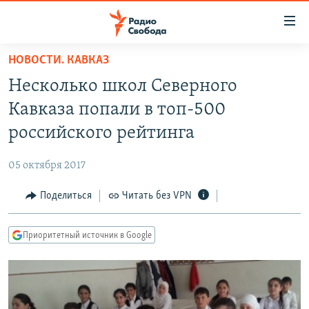
Ссылки
для
упрощенного
НОВОСТИ. КАВКАЗ
ПРОГРАММЫ
доступа
Несколько школ Северного
ПОДКАСТЫ
Вернуться
Кавказа попали в топ-500
к
АВТОРСКИЕ ПРОЕКТЫ
российского рейтинга
основному
ЦИТАТЫ СВОБОДЫ
содержанию
05 октября 2017
Вернутся
МНЕНИЯ
к
Поделиться
Читать без VPN
КУЛЬТУРА
главной
навигации
IDEL.РЕАЛИИ
Приоритетный источник в Google
Вернутся
КАВКАЗ.РЕАЛИИ
к
СЕВЕР.РЕАЛИИ
поиску
СИБИРЬ.РЕАЛИИ