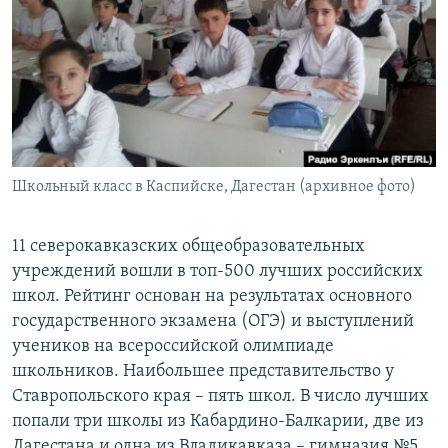
РАСПИСАНИЕ ВЕЩАНИЯ
ПОДПИШИТЕСЬ НА РАССЫЛКУ
СОЦИАЛЬНЫЕ СЕТИ
Школьный класс в Каспийске, Дагестан (архивное фото)
Все сайты РСЕ/РС
11 северокавказских общеобразовательных
учреждений вошли в топ-500 лучших российских
школ. Рейтинг основан на результатах основного
государственного экзамена (ОГЭ) и выступлений
учеников на всероссийской олимпиаде
школьников. Наибольшее представительство у
Ставропольского края – пять школ. В число лучших
попали три школы из Кабардино-Балкарии, две из
Дагестана и одна из Владикавказа – гимназия №5,