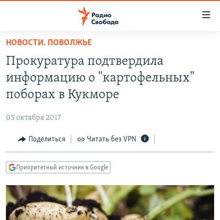
Ссылки
для
упрощенного
НОВОСТИ. ПОВОЛЖЬЕ
ПРОГРАММЫ
доступа
Прокуратура подтвердила
ПОДКАСТЫ
Вернуться
информацию о "картофельных"
к
АВТОРСКИЕ ПРОЕКТЫ
поборах в Кукморе
основному
ЦИТАТЫ СВОБОДЫ
содержанию
05 октября 2017
Вернутся
МНЕНИЯ
к
Поделиться
Читать без VPN
КУЛЬТУРА
главной
навигации
IDEL.РЕАЛИИ
Приоритетный источник в Google
Вернутся
КАВКАЗ.РЕАЛИИ
к
СЕВЕР.РЕАЛИИ
поиску
СИБИРЬ.РЕАЛИИ