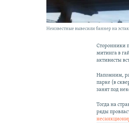
Неизвестные вывесили баннер на эстак
Сторонники п
митинга в гай
активисты вс
Напомним, ра
парке (в скве
занят под не
Тогда на стр
ряды провлас
несанкциони