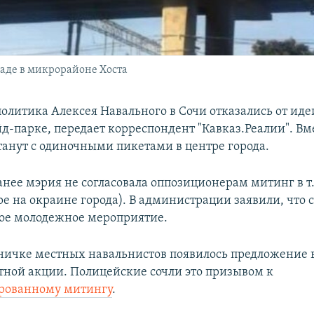
аде в микрорайоне Хоста
олитика Алексея Навального в Сочи отказались от ид
д-парке, передает корреспондент "Кавказ.Реалии". Вме
танут с одиночными пикетами в центре города.
нее мэрия не согласовала оппозиционерам митинг в т.
ре на окраине города). В администрации заявили, что 
кое молодежное мероприятие.
аничке местных навальнистов появилось предложение в
тной акции. Полицейские сочли это призывом к
рованному митингу
.