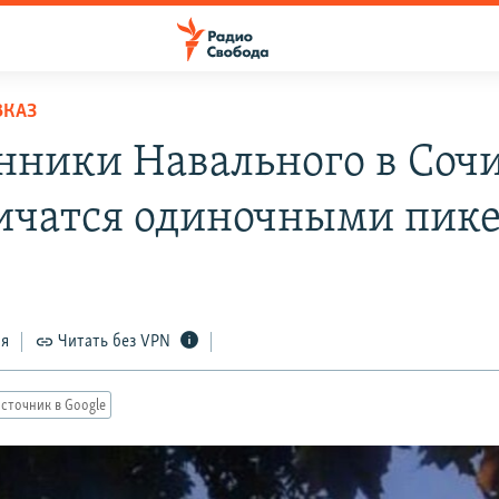
ВКАЗ
нники Навального в Соч
ичатся одиночными пик
ся
Читать без VPN
сточник в Google