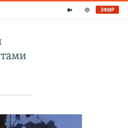
ЭФИР
и
етами