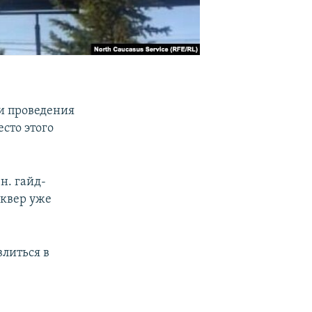
еи проведения
сто этого
н. гайд-
сквер уже
литься в