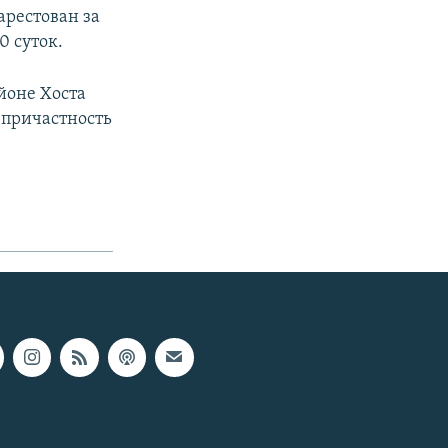
арестован за
0 суток.
йоне Хоста
 причастность