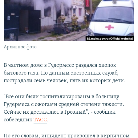
РАСПИСАНИЕ ВЕЩАНИЯ
ПОДПИШИТЕСЬ НА РАССЫЛКУ
СОЦИАЛЬНЫЕ СЕТИ
Архивное фото
В частном доме в Гудермесе раздался хлопок
бытового газа. По данным экстренных служб,
Все сайты РСЕ/РС
пострадали семь человек, пять их которых дети.
"Все они были госпитализированы в больницу
Гудермеса с ожогами средней степени тяжести.
Сейчас их доставляют в Грозный", - сообщил
собеседник
ТАСС
.
По его словам, инцидент произошел в кирпичном