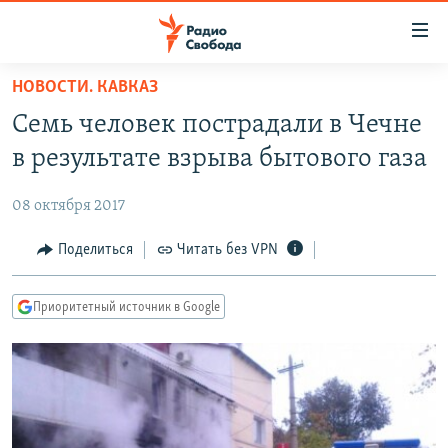
Ссылки
для
упрощенного
НОВОСТИ. КАВКАЗ
ПРОГРАММЫ
доступа
Семь человек пострадали в Чечне
ПОДКАСТЫ
Вернуться
в результате взрыва бытового газа
к
АВТОРСКИЕ ПРОЕКТЫ
основному
08 октября 2017
ЦИТАТЫ СВОБОДЫ
содержанию
Вернутся
МНЕНИЯ
Поделиться
Читать без VPN
к
КУЛЬТУРА
главной
Приоритетный источник в Google
навигации
IDEL.РЕАЛИИ
Вернутся
КАВКАЗ.РЕАЛИИ
к
СЕВЕР.РЕАЛИИ
поиску
СИБИРЬ.РЕАЛИИ