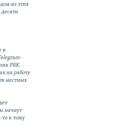
дом из этих
 десяти
 в
elegram-
ник РБК.
х на работу
ств местных
дет
лы начнут
-то к тому