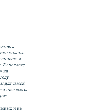
льзя, а
ики страны.
венность и
. В анекдоте
» на
 году
ы для самой
гичнее всего,
ерит
имных и не