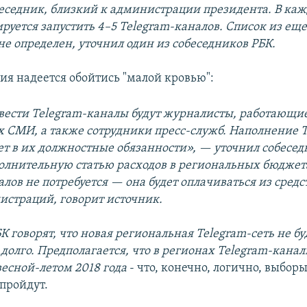
беседник, близкий к администрации президента. В каж
руется запустить 4–5 Telegram-каналов. Список из еще
не определен, уточнил один из собеседников РБК.
я надеется обойтись "малой кровью":
 вести Telegram-каналы будут журналисты, работающие
 СМИ, а также сотрудники пресс-служб. Наполнение T
ет в их должностные обязанности», — уточнил собесед
олнительную статью расходов в региональных бюджета
лов не потребуется — она будет оплачиваться из сред
страций, говорит источник.
 говорят, что новая региональная Telegram-сеть не бу
долго. Предполагается, что в регионах Telegram-кана
весной-летом 2018 года
- что, конечно, логично, выборы
пройдут.