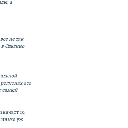
лы, а
все не так
ь в Ольгино
нальной
 регионах все
от самый
значает то,
- иначе уж