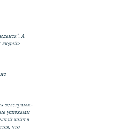
идента". А
х людей>
мно
ых телеграмм-
ные успехами
льшой хайп в
тся, что