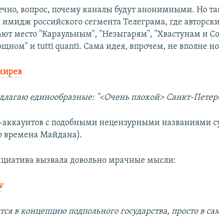
ечно, вопрос, почему каналы будут анонимными. Но та
имидж российского сегмента Телеграма, где авторски
ают место "Караульным", "Незыгарям", "Хвастунам и С
ном" и tutti quanti. Сама идея, впрочем, не вполне но
кирев
длагаю единообразные: "<Очень плохой> Санкт-Петербу
р-аккаунтов с подобными нецензурными названиями с
о времена Майдана).
циатива вызвала довольно мрачные мысли:
v
ся в концепцию подпольного государства, просто в са