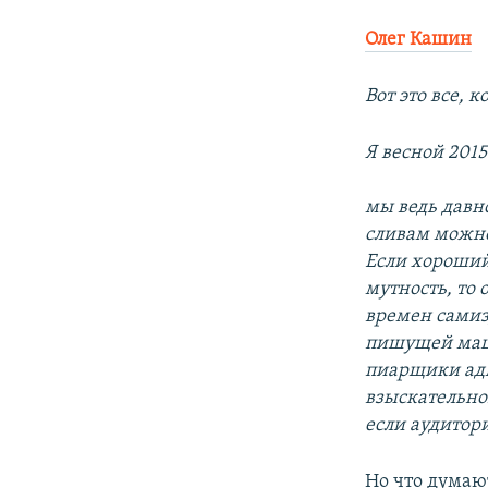
Олег Кашин
Вот это все, 
Я весной 2015
мы ведь давн
сливам можно
Если хороший
мутность, то 
времен самиз
пишущей маши
пиарщики адм
взыскательно
если аудитори
Но что думаю