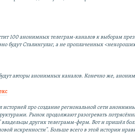
стит 100 анонимных телеграм-каналов к выборам през
авно будут Сталингулаг, а не проплаченных <нехороши
 будут авторы анонимных каналов. Конечно же, анони
екс
л историей про создание региональной сети анонимн
труктурами. Рынок продолжают разогревать потрясён
" владельцы других телеграмм-ферм. Вот и пришёл бо
овой искренности". Больше всего в этой истории нрави