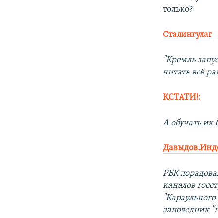
только?
"Кремль запу
читать всё р
КСТАТИ!:
А обучать их
Давыдов.Инд
РБК порадова
каналов госс
"Караульного
заповедник "н