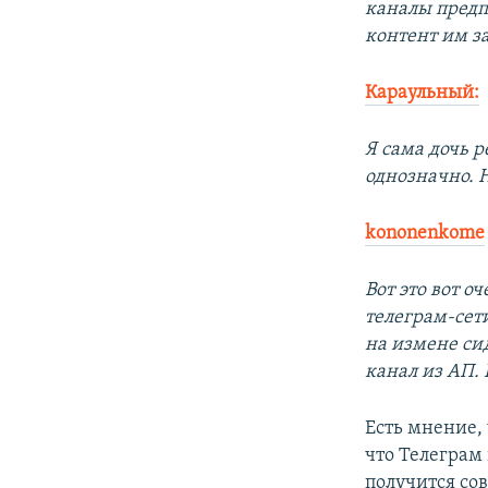
каналы предп
контент им за
Караульный:
Я сама дочь р
однозначно. Н
kononenkome
Вот это вот 
телеграм-сети
на измене сид
канал из АП. 
Есть мнение,
что Телеграм
получится со