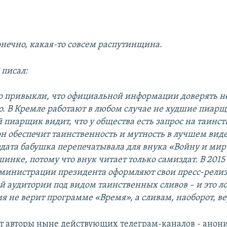
конечно, какая-то совсем распутинщина.
 писал:
о привыкли, что официальной информации доверять не
. В Кремле работают в любом случае не худшие пиарщ
 пиарщик видит, что у общества есть запрос на таинст
он обеспечит таинственность и мутность в лучшем виде
дата бабушка перепечатывала для внука «Войну и мир
нке, потому что внук читает только самиздат. В 2015
инистрации президента оформляют свои пресс-релиз
й аудитории под видом таинственных сливов – и это ло
я не верит программе «Время», а сливам, наоборот, в
т авторы ныне действующих телеграм-каналов - анон