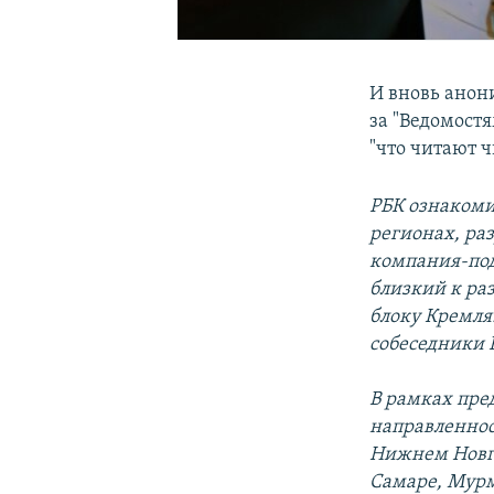
И вновь анон
за "Ведомост
"что читают 
РБК ознакоми
регионах, ра
компания-под
близкий к ра
блоку Кремля
собеседники 
В рамках пре
направленнос
Нижнем Новго
Самаре, Мурм