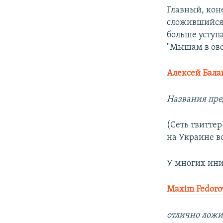
Главный, кон
сложившийся 
больше уступ
"Мышам в овощ
Алексей Бала
Названия пре
(Сеть твитте
на Украине в
У многих ини
Maxim Fedoro
отлично ложит