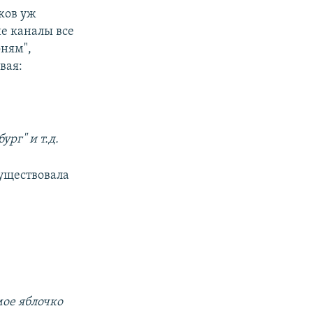
ков уж
е каналы все
оням",
вая:
рг" и т.д.
уществовала
мое яблочко