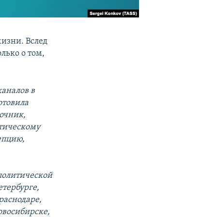
изни. Вслед
олько о том,
аналов в
отовила
очник,
итическому
епцию,
политической
етербурге,
раснодаре,
овосибирске,