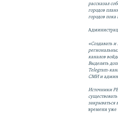
рассказал со
городов плани
городов пока 
Администраци
«Создавать и
региональных
каналов войд
Выделять доп
Telegram-кана
СМИ и админи
Источники РБК
существовать 
закрываться 
времени уже 