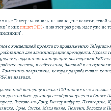
имные Телеграм-каналы на авансцене политической ж
ями" о них
пишет РБК
- и на этот раз речь идет уже не т
чиновники".
лся с концепцией проекта по продвижению Telegram-к
зработанной для администрации президента. Проект г
рядчик, подлинность концепции подтвердили РБК ист
зработке проекта, и собеседник, близкий к внутрипол
. Компанию-подрядчика, которая разрабатывала конц
РБК не назвали.
дложенной концепции около 100 анонимных каналов 
ти должно быть до конца октября запущено в Санкт-П
роде, Ростове-на-Дону, Екатеринбурге, Пятигорске, К
анске, Орле, Омске, Махачкале, Тюмени, Вологде и Н