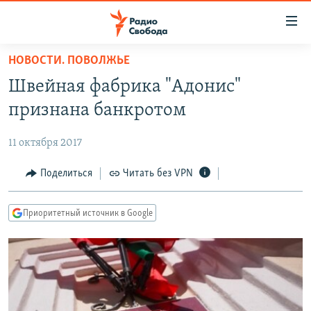
Ссылки
для
упрощенного
НОВОСТИ. ПОВОЛЖЬЕ
ПРОГРАММЫ
доступа
Швейная фабрика "Адонис"
ПОДКАСТЫ
Вернуться
признана банкротом
к
АВТОРСКИЕ ПРОЕКТЫ
основному
11 октября 2017
ЦИТАТЫ СВОБОДЫ
содержанию
Вернутся
МНЕНИЯ
Поделиться
Читать без VPN
к
КУЛЬТУРА
главной
Приоритетный источник в Google
навигации
IDEL.РЕАЛИИ
Вернутся
КАВКАЗ.РЕАЛИИ
к
СЕВЕР.РЕАЛИИ
поиску
СИБИРЬ.РЕАЛИИ