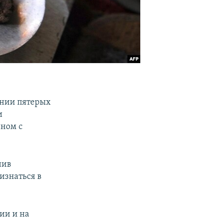
ении пятерых
и
ном с
нив
изнаться в
ии и на