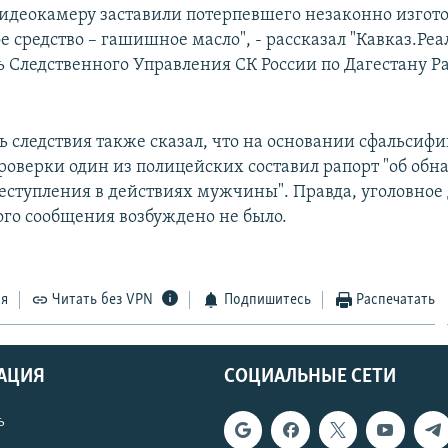
видеокамеру заставили потерпевшего незаконно изгот
 средство – гашишное масло", - рассказал "Кавказ.Реа
ь Следственного Управления СК России по Дагестану Р
ь следствия также сказал, что на основании сфальси
роверки один из полицейских составил рапорт "об об
еступления в действиях мужчины". Правда, уголовное 
ого сообщения возбуждено не было.
ся
Читать без VPN
Подпишитесь
Распечатать
АЦИЯ
СОЦИАЛЬНЫЕ СЕТИ
ь