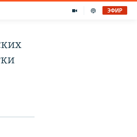
ЭФИР
ских
тки