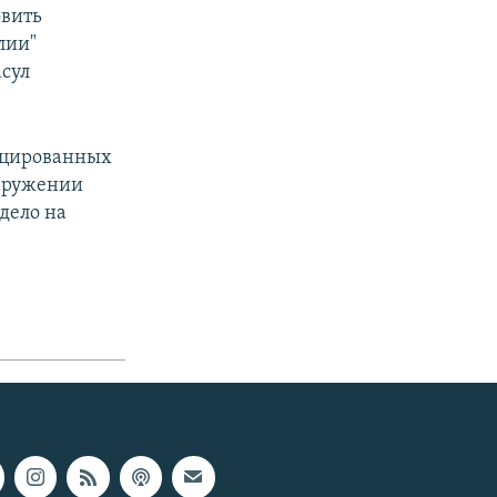
овить
лии"
асул
фицированных
наружении
дело на