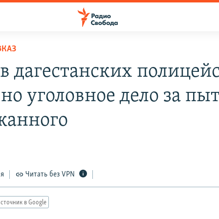
ВКАЗ
в дагестанских полицей
ено уголовное дело за пы
жанного
ся
Читать без VPN
сточник в Google