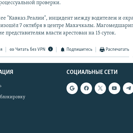
роцессуальной проверки.
ее "Кавказ.Реалии", инцидент между водителем и охр
изошёл 7 октября в центре Махачкалы. Магомедшарип
е представителям власти арестован на 15 суток.
ся
Читать без VPN
Подпишитесь
Распечатать
АЦИЯ
СОЦИАЛЬНЫЕ СЕТИ
ь
 блокировку