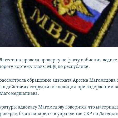
Дагестана провела проверку по факту избиения водите
дорогу кортежу главы МВД по республике.
рассмотрела обращение адвоката Арсена Магомедова 
х действиях сотрудников полиции при задержании 
 Магомедшапиева.
куратуры адвокату Магомедову говорится что материал
проверки были напарены в управление СКР по Дагестан