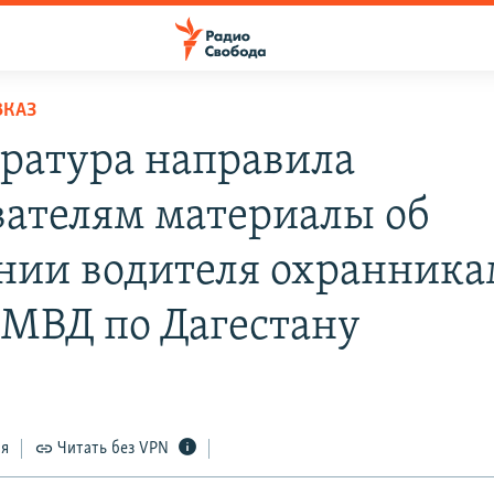
ВКАЗ
ратура направила
вателям материалы об
нии водителя охранник
 МВД по Дагестану
ся
Читать без VPN