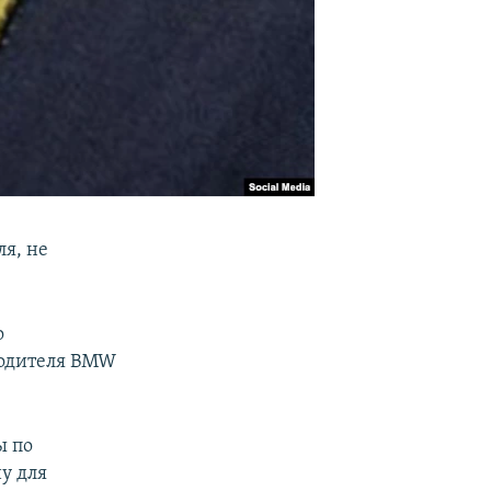
ля, не
о
водителя ВMW
ы по
у для