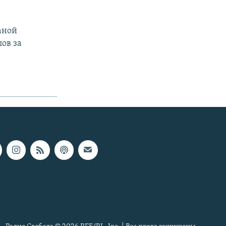
аной
ов за