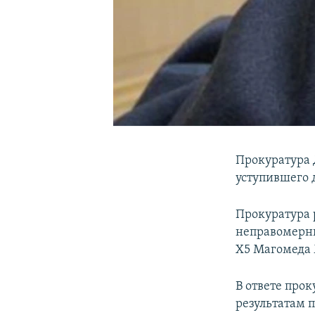
Прокуратура 
уступившего 
Прокуратура 
неправомерны
X5 Магомеда
В ответе про
результатам 