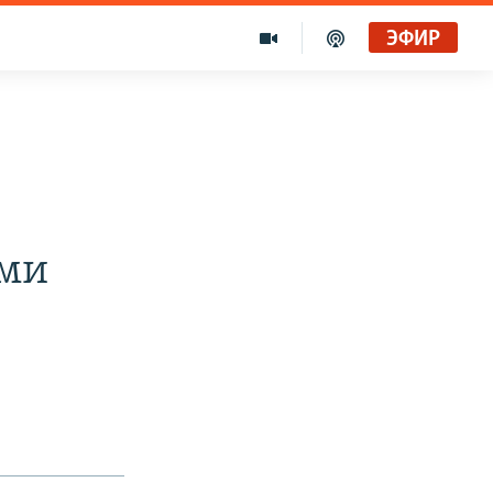
ЭФИР
ами