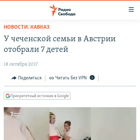
Ссылки
для
упрощенного
НОВОСТИ. КАВКАЗ
ПРОГРАММЫ
доступа
У чеченской семьи в Австрии
ПОДКАСТЫ
Вернуться
отобрали 7 детей
к
АВТОРСКИЕ ПРОЕКТЫ
основному
18 октября 2017
ЦИТАТЫ СВОБОДЫ
содержанию
Вернутся
МНЕНИЯ
Поделиться
Читать без VPN
к
КУЛЬТУРА
главной
Приоритетный источник в Google
навигации
IDEL.РЕАЛИИ
Вернутся
КАВКАЗ.РЕАЛИИ
к
СЕВЕР.РЕАЛИИ
поиску
СИБИРЬ.РЕАЛИИ