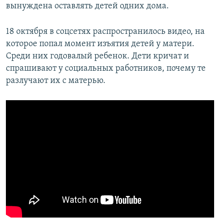
вынуждена оставлять детей одних дома.
18 октября в соцсетях распространилось видео, на
которое попал момент изъятия детей у матери.
Среди них годовалый ребенок. Дети кричат и
спрашивают у социальных работников, почему те
разлучают их с матерью.