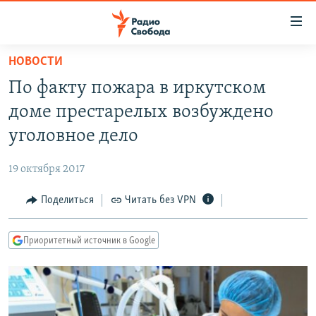
Ссылки
для
упрощенного
НОВОСТИ
ПРОГРАММЫ
доступа
По факту пожара в иркутском
ПОДКАСТЫ
Вернуться
доме престарелых возбуждено
к
АВТОРСКИЕ ПРОЕКТЫ
уголовное дело
основному
ЦИТАТЫ СВОБОДЫ
содержанию
19 октября 2017
Вернутся
МНЕНИЯ
к
Поделиться
Читать без VPN
КУЛЬТУРА
главной
навигации
IDEL.РЕАЛИИ
Приоритетный источник в Google
Вернутся
КАВКАЗ.РЕАЛИИ
к
СЕВЕР.РЕАЛИИ
поиску
СИБИРЬ.РЕАЛИИ