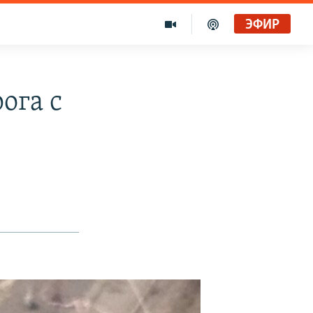
ЭФИР
ога с