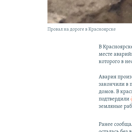
Провал на дороге в Красноярске
В Красноярск
месте аварий
которого в н
Авария произ
закончили в п
домов. В кра
подтвердили
земляные раб
Ранее сообщал
осталась без