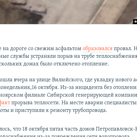
е на дороге со свежим асфальтом
образовался
провал. 
ные службы устраняли порыв на трубе теплоснабжения
ескольких домах было отключено отопление.
ошла вчера на улице Вилюйского, где укладку нового а
онедельник,16 октября. Из-за инцидента без отоплени
сноярском филиале Сибирской генерирующей компан
факт
прорыва теплосети. На месте аварии специалист
оты и приступили к ремонту трубопровода.
ось, что 18 октября пятая часть домов Петропавловск
 водоснабжения из-за повреждения сети водопровода.