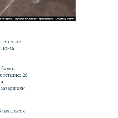
На этом же
, из-за
сфальта
я остались 28
ии
ы завершили
-Камчатского