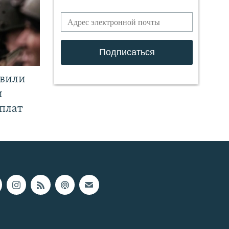
явили
и
плат