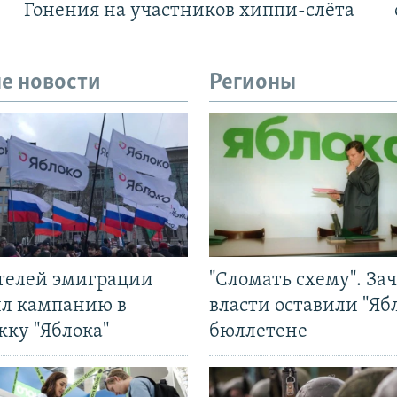
Гонения на участников хиппи-слёта
е новости
Регионы
ятелей эмиграции
"Сломать схему". За
ил кампанию в
власти оставили "Ябл
жку "Яблока"
бюллетене