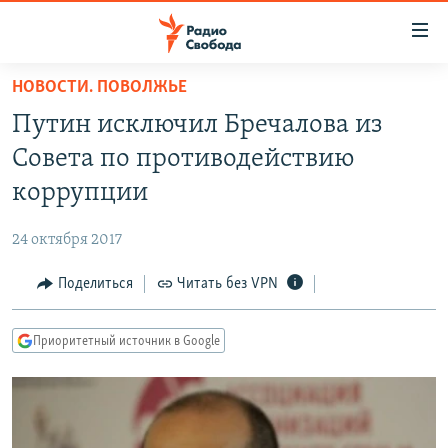
Ссылки
для
упрощенного
НОВОСТИ. ПОВОЛЖЬЕ
ПРОГРАММЫ
доступа
Путин исключил Бречалова из
ПОДКАСТЫ
Вернуться
Совета по противодействию
к
АВТОРСКИЕ ПРОЕКТЫ
коррупции
основному
ЦИТАТЫ СВОБОДЫ
содержанию
24 октября 2017
Вернутся
МНЕНИЯ
к
Поделиться
Читать без VPN
КУЛЬТУРА
главной
навигации
IDEL.РЕАЛИИ
Приоритетный источник в Google
Вернутся
КАВКАЗ.РЕАЛИИ
к
СЕВЕР.РЕАЛИИ
поиску
СИБИРЬ.РЕАЛИИ