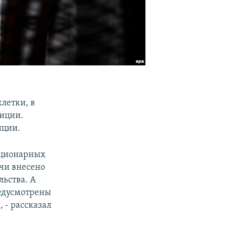
летки, в
иции.
иции.
ационарных
очи внесено
ьства. А
редусмотрены
 - рассказал