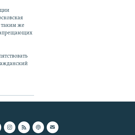
кции
осковская
у таким же
 запрещающих
пятствовать
гражданский