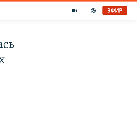
ЭФИР
ась
х