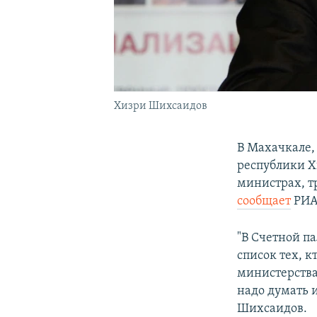
Хизри Шихсаидов
В Махачкале,
республики Х
министрах, т
сообщает
РИА
"В Счетной п
список тех, к
министерства
надо думать и
Шихсаидов.