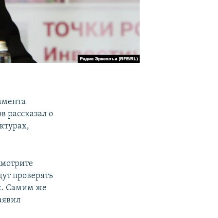
амента
в рассказал о
ктурах,
смотрите
удут проверять
к. Самим же
заявил