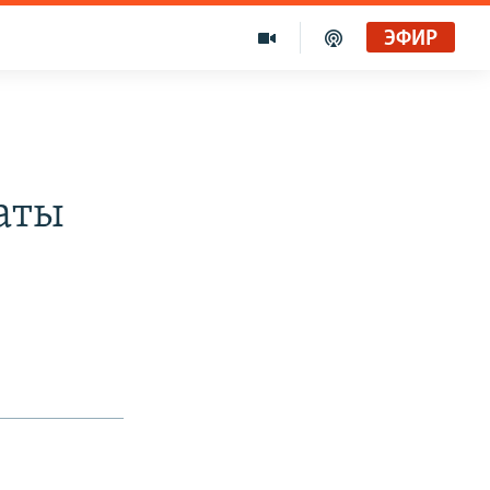
ЭФИР
аты