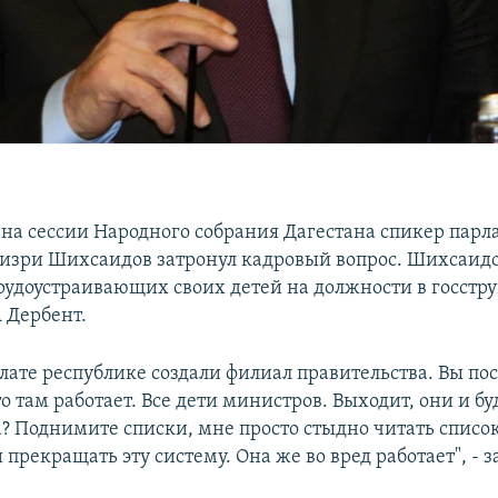
 на сессии Народного собрания Дагестана спикер парл
изри Шихсаидов затронул кадровый вопрос. Шихсаидо
рудоустраивающих своих детей на должности в госстру
 Дербент.
алате республике создали филиал правительства. Вы по
то там работает. Все дети министров. Выходит, они и б
? Поднимите списки, мне просто стыдно читать списо
 прекращать эту систему. Она же во вред работает", - 