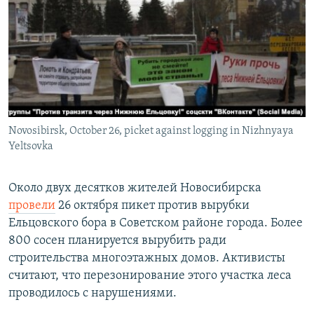
РАСПИСАНИЕ ВЕЩАНИЯ
ПОДПИШИТЕСЬ НА РАССЫЛКУ
СОЦИАЛЬНЫЕ СЕТИ
Novosibirsk, October 26, picket against logging in Nizhnyaya
Yeltsovka
Все сайты РСЕ/РС
Около двух десятков жителей Новосибирска
провели
26 октября пикет против вырубки
Ельцовского бора в Советском районе города. Более
800 сосен планируется вырубить ради
строительства многоэтажных домов. Активисты
считают, что перезонирование этого участка леса
проводилось с нарушениями.