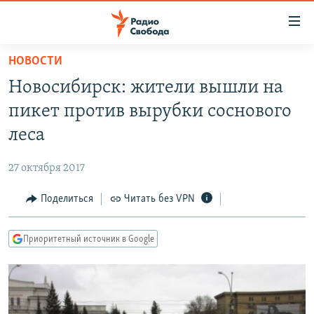
Ссылки
для
упрощенного
НОВОСТИ
ПРОГРАММЫ
доступа
Новосибирск: жители вышли на
ПОДКАСТЫ
Вернуться
пикет против вырубки соснового
к
АВТОРСКИЕ ПРОЕКТЫ
леса
основному
ЦИТАТЫ СВОБОДЫ
содержанию
27 октября 2017
Вернутся
МНЕНИЯ
к
Поделиться
Читать без VPN
КУЛЬТУРА
главной
навигации
IDEL.РЕАЛИИ
Приоритетный источник в Google
Вернутся
КАВКАЗ.РЕАЛИИ
к
СЕВЕР.РЕАЛИИ
поиску
СИБИРЬ.РЕАЛИИ