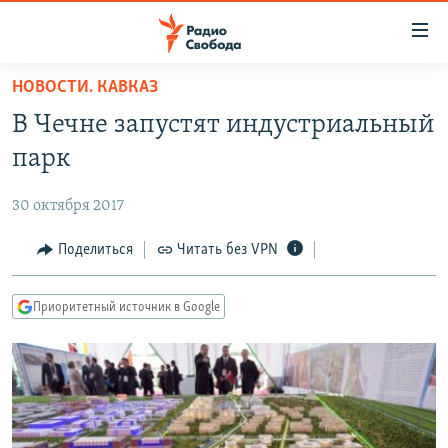
Ссылки
для
упрощенного
НОВОСТИ. КАВКАЗ
ПРОГРАММЫ
доступа
В Чечне запустят индустриальный
ПОДКАСТЫ
Вернуться
парк
к
АВТОРСКИЕ ПРОЕКТЫ
основному
30 октября 2017
ЦИТАТЫ СВОБОДЫ
содержанию
Вернутся
МНЕНИЯ
Поделиться
Читать без VPN
к
КУЛЬТУРА
главной
Приоритетный источник в Google
навигации
IDEL.РЕАЛИИ
Вернутся
КАВКАЗ.РЕАЛИИ
к
СЕВЕР.РЕАЛИИ
поиску
СИБИРЬ.РЕАЛИИ