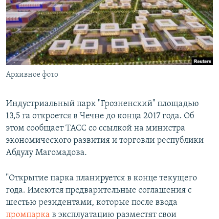
РАСПИСАНИЕ ВЕЩАНИЯ
ПОДПИШИТЕСЬ НА РАССЫЛКУ
СОЦИАЛЬНЫЕ СЕТИ
Архивное фото
Индустриальный парк "Грозненский" площадью
13,5 га откроется в Чечне до конца 2017 года. Об
Все сайты РСЕ/РС
этом сообщает ТАСС со ссылкой на министра
экономического развития и торговли республики
Абдулу Магомадова.
"Открытие парка планируется в конце текущего
года. Имеются предварительные соглашения с
шестью резидентами, которые после ввода
промпарка
в эксплуатацию разместят свои