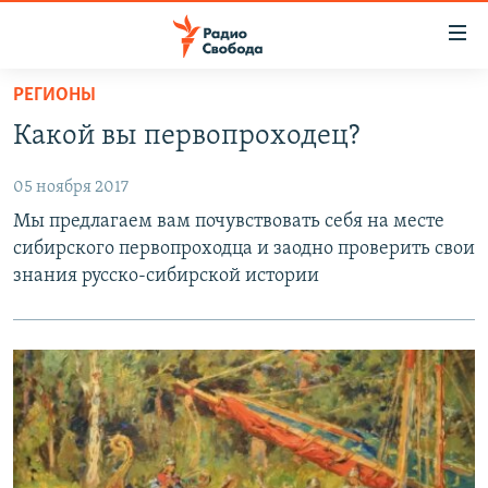
Ссылки
для
упрощенного
РЕГИОНЫ
ПРОГРАММЫ
доступа
Какой вы первопроходец?
ПОДКАСТЫ
Вернуться
к
05 ноября 2017
АВТОРСКИЕ ПРОЕКТЫ
основному
Мы предлагаем вам почувствовать себя на месте
ЦИТАТЫ СВОБОДЫ
содержанию
сибирского первопроходца и заодно проверить свои
Вернутся
МНЕНИЯ
знания русско-сибирской истории
к
КУЛЬТУРА
главной
навигации
IDEL.РЕАЛИИ
Вернутся
КАВКАЗ.РЕАЛИИ
к
СЕВЕР.РЕАЛИИ
поиску
СИБИРЬ.РЕАЛИИ