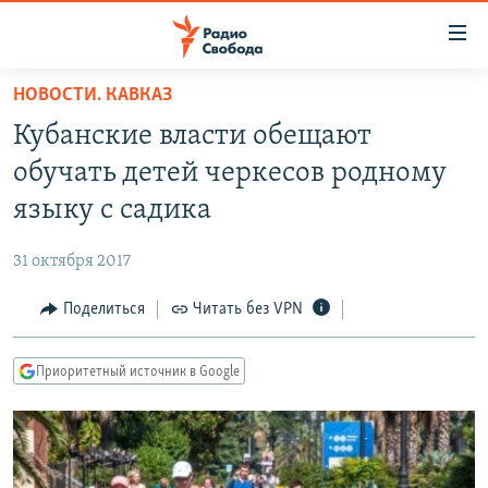
Ссылки
для
упрощенного
НОВОСТИ. КАВКАЗ
ПРОГРАММЫ
доступа
Кубанские власти обещают
ПОДКАСТЫ
Вернуться
обучать детей черкесов родному
к
АВТОРСКИЕ ПРОЕКТЫ
языку с садика
основному
ЦИТАТЫ СВОБОДЫ
содержанию
31 октября 2017
Вернутся
МНЕНИЯ
к
Поделиться
Читать без VPN
КУЛЬТУРА
главной
навигации
IDEL.РЕАЛИИ
Приоритетный источник в Google
Вернутся
КАВКАЗ.РЕАЛИИ
к
СЕВЕР.РЕАЛИИ
поиску
СИБИРЬ.РЕАЛИИ