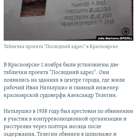
РАСПИСАНИЕ ВЕЩАНИЯ
ПОДПИШИТЕСЬ НА РАССЫЛКУ
СОЦИАЛЬНЫЕ СЕТИ
Табличка проекта "Последний адрес" в Красноярске
В Красноярске 1 ноября были установлены две
таблички проекта "Последний адрес". Они
Все сайты РСЕ/РС
появились на зданиях в центре города, где жили
рабочий Иван Наталушко и главный инженер
красноярской судоверфи Александр Телегин.
Наталушко в 1938 году был арестован по обвинению
в участии в контрреволюционной организации и
расстрелян через полтора месяца после
задержания. Телегин обвинен в шпионаже и