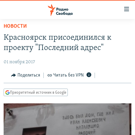
Ссылки
для
упрощенного
НОВОСТИ
ПРОГРАММЫ
доступа
Красноярск присоединился к
ПОДКАСТЫ
Вернуться
проекту "Последний адрес"
к
АВТОРСКИЕ ПРОЕКТЫ
основному
01 ноября 2017
ЦИТАТЫ СВОБОДЫ
содержанию
Вернутся
МНЕНИЯ
Поделиться
Читать без VPN
к
КУЛЬТУРА
главной
Приоритетный источник в Google
навигации
IDEL.РЕАЛИИ
Вернутся
КАВКАЗ.РЕАЛИИ
к
СЕВЕР.РЕАЛИИ
поиску
СИБИРЬ.РЕАЛИИ