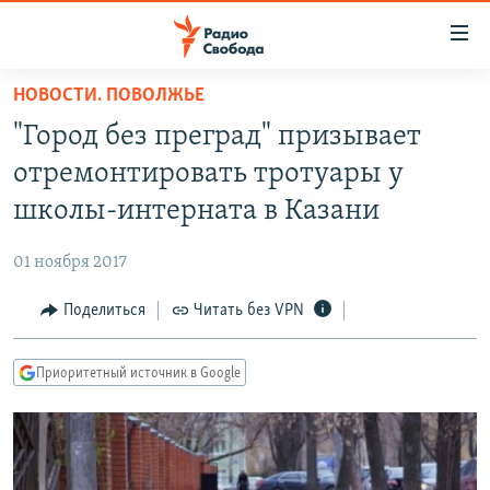
Ссылки
для
упрощенного
НОВОСТИ. ПОВОЛЖЬЕ
ПРОГРАММЫ
доступа
"Город без преград" призывает
ПОДКАСТЫ
Вернуться
отремонтировать тротуары у
к
АВТОРСКИЕ ПРОЕКТЫ
школы-интерната в Казани
основному
ЦИТАТЫ СВОБОДЫ
содержанию
01 ноября 2017
Вернутся
МНЕНИЯ
к
Поделиться
Читать без VPN
КУЛЬТУРА
главной
навигации
IDEL.РЕАЛИИ
Приоритетный источник в Google
Вернутся
КАВКАЗ.РЕАЛИИ
к
СЕВЕР.РЕАЛИИ
поиску
СИБИРЬ.РЕАЛИИ