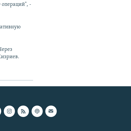
 операций", -
еративную
Через
Хизриев.