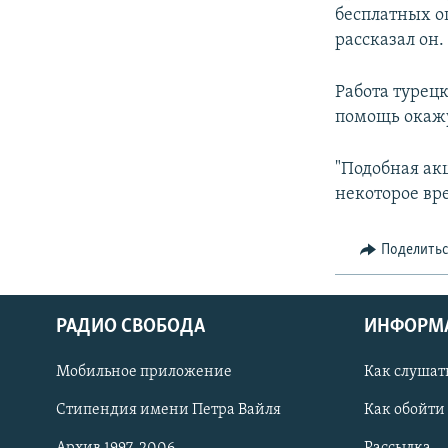
бесплатных о
рассказал он.
Работа турец
помощь окажу
"Подобная ак
некоторое вр
Поделить
РАДИО СВОБОДА
ИНФОРМ
Мобильное приложение
Как слушат
СОЦИАЛЬНЫЕ СЕТИ
Стипендия имени Петра Вайля
Как обойти