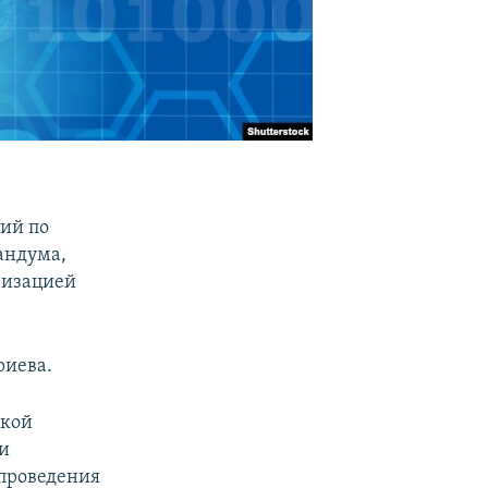
ий по
андума,
низацией
риева.
ской
и
 проведения