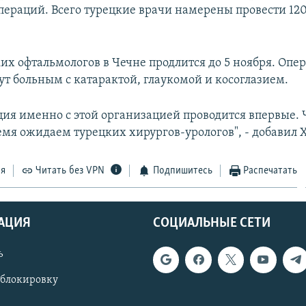
пераций. Всего турецкие врачи намерены провести 120
ких офтальмологов в Чечне продлится до 5 ноября. Оп
т больным с катарактой, глаукомой и косоглазием.
ция именно с этой организацией проводится впервые. 
емя ожидаем турецких хирургов-урологов", - добавил 
ся
Читать без VPN
Подпишитесь
Распечатать
АЦИЯ
СОЦИАЛЬНЫЕ СЕТИ
ь
 блокировку