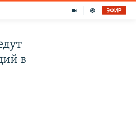
ЭФИР
едут
ций в