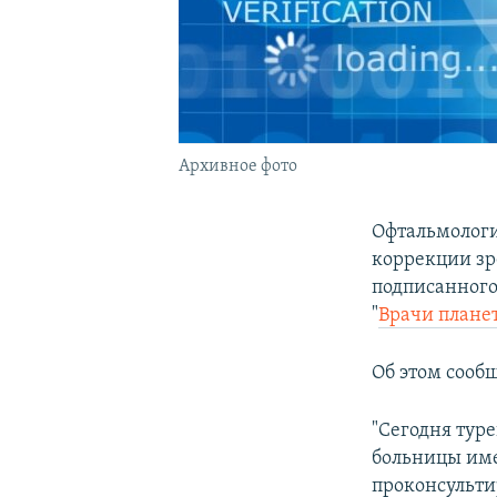
Архивное фото
Офтальмологи
коррекции зр
подписанного
"
Врачи плане
Об этом сооб
"Сегодня тур
больницы име
проконсульти