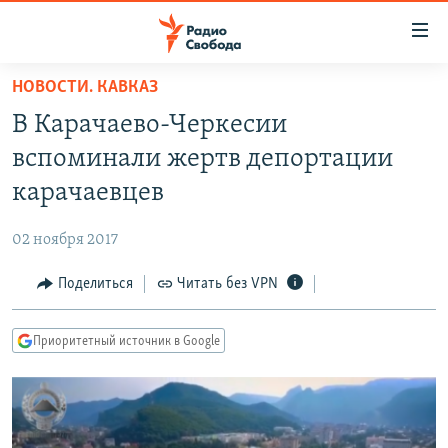
Ссылки
для
упрощенного
НОВОСТИ. КАВКАЗ
ПРОГРАММЫ
доступа
В Карачаево-Черкесии
ПОДКАСТЫ
Вернуться
вспоминали жертв депортации
к
АВТОРСКИЕ ПРОЕКТЫ
карачаевцев
основному
ЦИТАТЫ СВОБОДЫ
содержанию
02 ноября 2017
Вернутся
МНЕНИЯ
к
Поделиться
Читать без VPN
КУЛЬТУРА
главной
навигации
IDEL.РЕАЛИИ
Приоритетный источник в Google
Вернутся
КАВКАЗ.РЕАЛИИ
к
СЕВЕР.РЕАЛИИ
поиску
СИБИРЬ.РЕАЛИИ