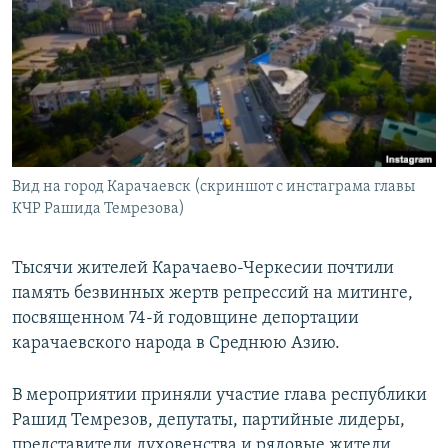
РАСПИСАНИЕ ВЕЩАНИЯ
ПОДПИШИТЕСЬ НА РАССЫЛКУ
СОЦИАЛЬНЫЕ СЕТИ
Вид на город Карачаевск (скриншот с инстаграма главы
КЧР Рашида Темрезова)
Все сайты РСЕ/РС
Тысячи жителей Карачаево-Черкесии почтили
память безвинных жертв репрессий на митинге,
посвященном 74-й годовщине депортации
карачаевского народа в Среднюю Азию.
В мероприятии приняли участие глава республики
Рашид Темрезов, депутаты, партийные лидеры,
представители духовенства и рядовые жители