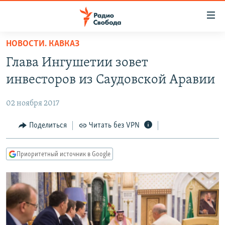
Ссылки
для
упрощенного
НОВОСТИ. КАВКАЗ
ПРОГРАММЫ
доступа
Глава Ингушетии зовет
ПОДКАСТЫ
Вернуться
инвесторов из Саудовской Аравии
к
АВТОРСКИЕ ПРОЕКТЫ
основному
02 ноября 2017
ЦИТАТЫ СВОБОДЫ
содержанию
Вернутся
МНЕНИЯ
Поделиться
Читать без VPN
к
КУЛЬТУРА
главной
Приоритетный источник в Google
навигации
IDEL.РЕАЛИИ
Вернутся
КАВКАЗ.РЕАЛИИ
к
СЕВЕР.РЕАЛИИ
поиску
СИБИРЬ.РЕАЛИИ