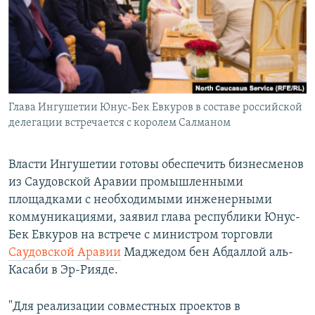
РАСПИСАНИЕ ВЕЩАНИЯ
ПОДПИШИТЕСЬ НА РАССЫЛКУ
СОЦИАЛЬНЫЕ СЕТИ
Глава Ингушетии Юнус-Бек Евкуров в составе российской
делегации встречается с королем Салманом
Власти Ингушетии готовы обеспечить бизнесменов
Все сайты РСЕ/РС
из Саудовской Аравии промышленными
площадками с необходимыми инженерными
коммуникациями, заявил глава республики Юнус-
Бек Евкуров на встрече с министром торговли
Саудовской Аравии
Маджедом бен Абдаллой аль-
Касаби в Эр-Рияде.
"Для реализации совместных проектов в