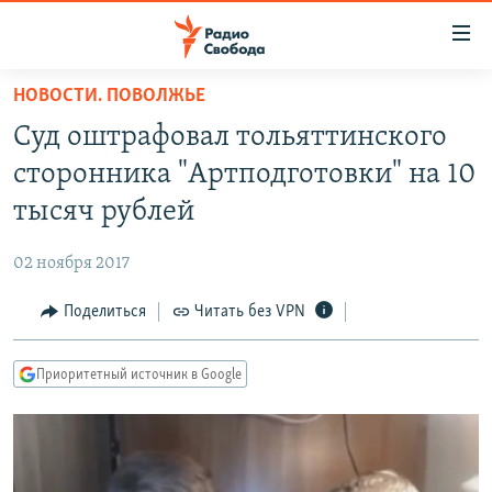
Ссылки
для
упрощенного
НОВОСТИ. ПОВОЛЖЬЕ
ПРОГРАММЫ
доступа
Суд оштрафовал тольяттинского
ПОДКАСТЫ
Вернуться
сторонника "Артподготовки" на 10
к
АВТОРСКИЕ ПРОЕКТЫ
тысяч рублей
основному
ЦИТАТЫ СВОБОДЫ
содержанию
02 ноября 2017
Вернутся
МНЕНИЯ
к
Поделиться
Читать без VPN
КУЛЬТУРА
главной
навигации
IDEL.РЕАЛИИ
Приоритетный источник в Google
Вернутся
КАВКАЗ.РЕАЛИИ
к
СЕВЕР.РЕАЛИИ
поиску
СИБИРЬ.РЕАЛИИ