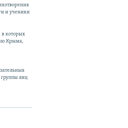
тихотворения
ги и ученики
 в которых
ию Крыма,
к
язательных
 группы лиц