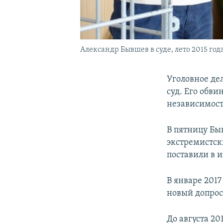
Александр Бывшев в суде, лето 2015 год
Уголовное де
суд. Его обв
независимост
В пятницу Б
экстремистск
поставили в и
В январе 2017
новый допрос 
До августа 2