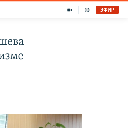
ЭФИР
вшева
мизме