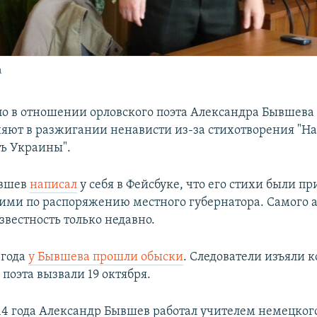
а
ло в отношении орловского поэта Александра Бывшева
иняют в разжигании ненависти из-за стихотворения "Н
ь Украины".
ывшев
написал
у себя в Фейсбуке, что его стихи были п
ими по распоряжению местного губернатора. Самого а
звестность только недавно.
 года
у Бывшева прошли обыски
. Следователи изъяли 
поэта вызвали 19 октября.
014 года Александр Бывшев работал учителем немецког