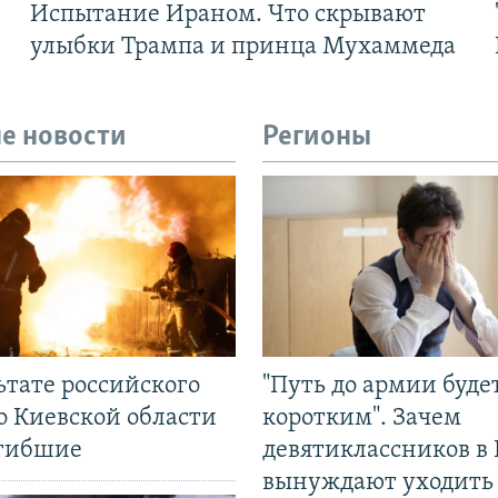
Испытание Ираном. Что скрывают
улыбки Трампа и принца Мухаммеда
е новости
Регионы
ьтате российского
"Путь до армии буде
о Киевской области
коротким". Зачем
огибшие
девятиклассников в 
вынуждают уходить