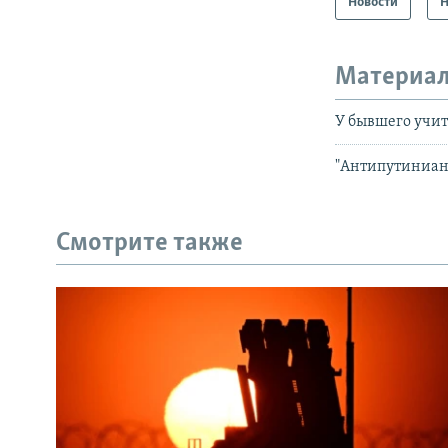
Новости
Н
Материал
У бывшего учит
"Антипутиниан
Смотрите также