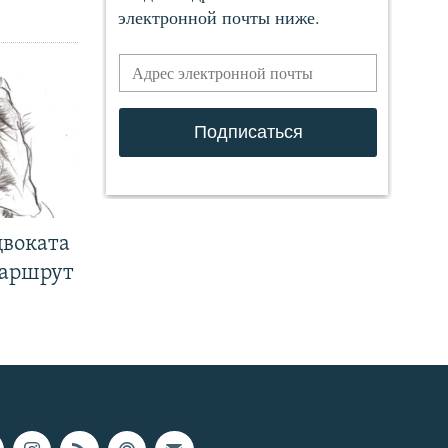
двоката
маршрут