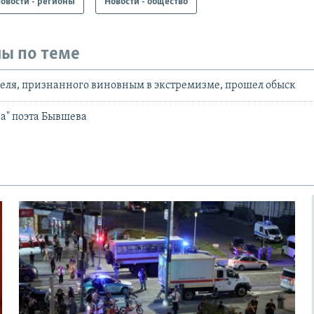
овости - регионы
Новости - общество
ы по теме
еля, признанного виновным в экстремизме, прошел обыск
а" поэта Бывшева