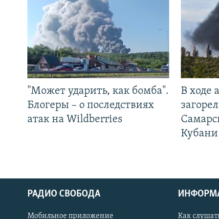
"Может ударить, как бомба".
В ходе
Блогеры – о последствиях
загорел
атак на Wildberries
Самарс
Кубани
РАДИО СВОБОДА
ИНФОРМ
Мобильное приложение
Как слушат