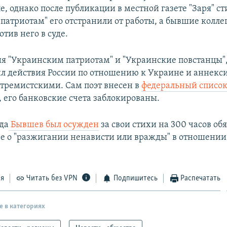
е, однако после публикации в местной газете "Заря" с
патриотам" его отстранили от работы, а бывшие колле
тив него в суде.
я "Украинским патриотам" и "Украинские повстанцы",
л действия России по отношению к Украине и аннекс
тремистскими. Сам поэт внесен в
федеральный списо
, его банковские счета заблокированы.
да
Бывшев был осужден
за свои стихи на 300 часов об
тье о "разжигании ненависти или вражды" в отношении
ся
Читать без VPN
Подпишитесь
Распечатать
е в категориях