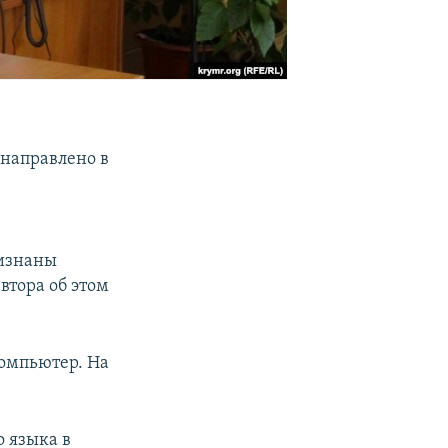
 направлено в
а
ризнаны
втора об этом
компьютер. На
о языка в