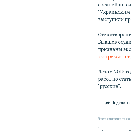
средней школ
"Украинским 
выступили про
Стихотворени
Бывшев осуди
признаны экс
экстремистов
Летом 2015 го
работ по ста
"русские".
Поделить
Этот контент такж