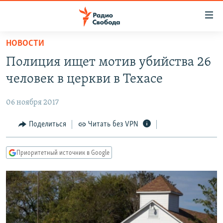
Ссылки
для
упрощенного
НОВОСТИ
ПРОГРАММЫ
доступа
Полиция ищет мотив убийства 26
ПОДКАСТЫ
Вернуться
человек в церкви в Техасе
к
АВТОРСКИЕ ПРОЕКТЫ
основному
06 ноября 2017
ЦИТАТЫ СВОБОДЫ
содержанию
Вернутся
МНЕНИЯ
Поделиться
Читать без VPN
к
КУЛЬТУРА
главной
Приоритетный источник в Google
навигации
IDEL.РЕАЛИИ
Вернутся
КАВКАЗ.РЕАЛИИ
к
СЕВЕР.РЕАЛИИ
поиску
СИБИРЬ.РЕАЛИИ