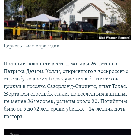
РАСПИСАНИЕ ВЕЩАНИЯ
ПОДПИШИТЕСЬ НА РАССЫЛКУ
СОЦИАЛЬНЫЕ СЕТИ
Церковь – место трагедии
Полиции пока неизвестны мотивы 26-летнего
Патрика Дэвина Келли, открывшего в воскресенье
Все сайты РСЕ/РС
стрельбу во время богослужения в баптистской
церкви в поселке Сазерленд-Спрингс, штат Техас.
Жертвами стрельбы стали, по последним данным,
не менее 26 человек, ранены около 20. Погибшим
было от 5 до 72 лет, среди убитых – 14-летняя дочь
пастора.