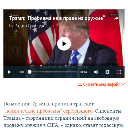
Трамп: "Проблема не в праве на оружие"
by
Радио Свобода
No media source currently available
0:00
0:44
Скачать медиафайл
По мнению Трампа, причина трагедии –
"психические проблемы" стрелявшего
. Оппоненты
Трампа – сторонники ограничений на свободную
продажу оружия в США, – однако, ставят техасскую