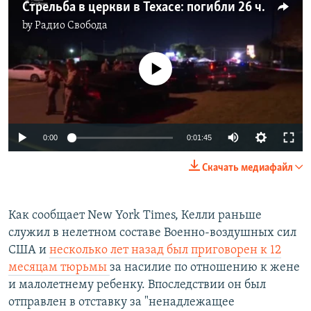
Стрельба в церкви в Техасе: погибли 26 человек
by
Радио Свобода
No media source currently available
0:00
0:01:45
Скачать медиафайл
Как сообщает New York Times, Келли раньше
служил в нелетном составе Военно-воздушных сил
США и
несколько лет назад был приговорен к 12
месяцам тюрьмы
за насилие по отношению к жене
и малолетнему ребенку. Впоследствии он был
отправлен в отставку за "ненадлежащее