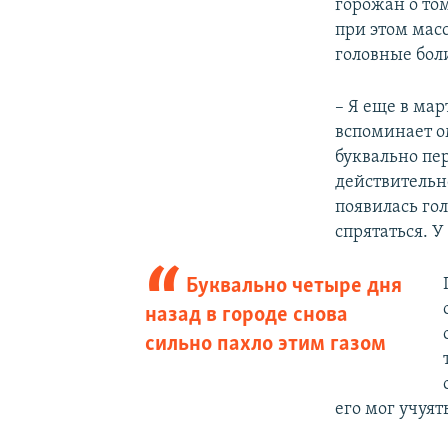
горожан о то
при этом масс
головные бол
– Я еще в мар
вспоминает 
буквально пе
действительно
появилась гол
спрятаться. 
Буквально четыре дня
назад в городе снова
сильно пахло этим газом
его мог учуят