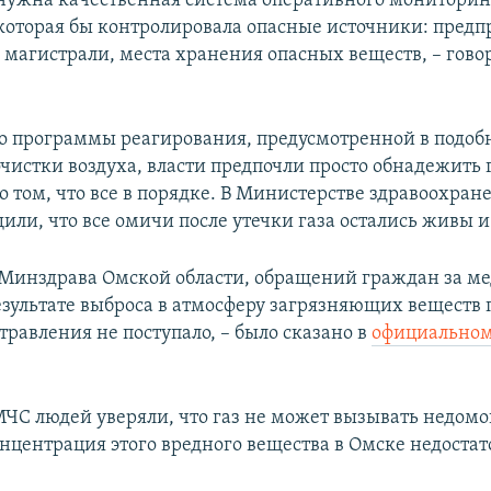
нужна качественная система оперативного мониторинг
которая бы контролировала опасные источники: предп
магистрали, места хранения опасных веществ, – гово
о программы реагирования, предусмотренной в подоб
очистки воздуха, власти предпочли просто обнадежить
о том, что все в порядке. В Министерстве здравоохра
или, что все омичи после утечки газа остались живы и
Минздрава Омской области, обращений граждан за м
зультате выброса в атмосферу загрязняющих веществ 
травления не поступало, – было сказано в
официально
МЧС людей уверяли, что газ не может вызывать недомо
онцентрация этого вредного вещества в Омске недостат