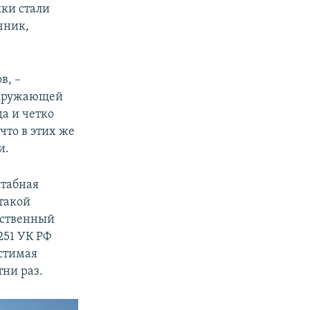
шки стали
чник,
в, –
окружающей
да и четко
что в этих же
и.
штабная
 такой
дственный
251 УК РФ
устимая
ни раз.