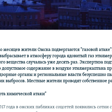
о месяцев жители Омска подвергаются "газовой атаке"
выбрасывает в атмосферу города ядовитый газ этилмер
го вещества случалась уже десять раз. Экспертиза под
о допустимое содержание в воздухе этилмеркаптана п
адзорные органы и региональные власти безуспешно п
ик выбросов. Местные жители проводят собственное р
рта химической атаки"
017 года в омских пабликах соцсетей появились сотни