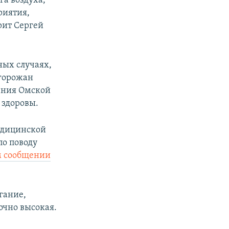
а воздуха,
риятия,
рит Сергей
ных случаях,
 горожан
нения Омской
 здоровы.
едицинской
по поводу
м сообщении
гание,
очно высокая.