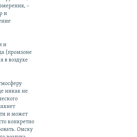
змерения, –
р и
ение
и и
ода (промзоне
 в воздухе
атмосферу
ще никак не
ческого
пахнет
сти и может
сто конкретно
ровать. Омску