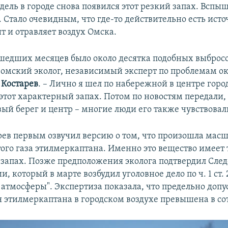
дель в городе снова появился этот резкий запах. Вспы
 Стало очевидным, что где-то действительно есть исто
т и отравляет воздух Омска.
ошедших месяцев было около десятка подобных выбросо
 омский эколог, независимый эксперт по проблемам 
 Костарев
. – Лично я шел по набережной в центре горо
этот характерный запах. Потом по новостям передали, 
вый берег и центр – многие люди его также чувствовал
рев первым озвучил версию о том, что произошла мас
того газа этилмеркаптана. Именно это вещество имеет
запах. Позже предположения эколога подтвердил Сле
и, который в марте возбудил уголовное дело по ч. 1 ст. 
 атмосферы". Экспертиза показала, что предельно доп
 этилмеркаптана в городском воздухе превышена в сот