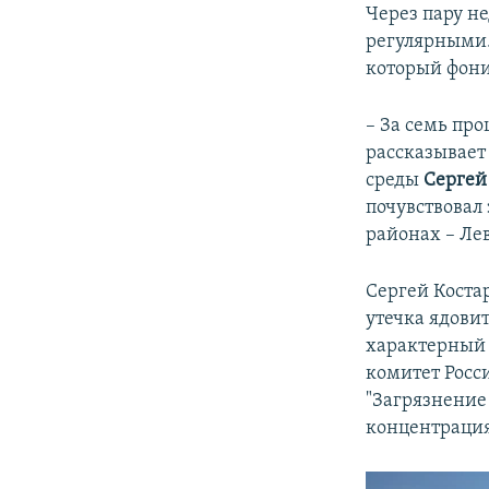
Через пару не
регулярными.
который фони
– За семь пр
рассказывает
среды
Сергей
почувствовал 
районах – Ле
Сергей Коста
утечка ядови
характерный 
комитет Росси
"Загрязнение
концентрация