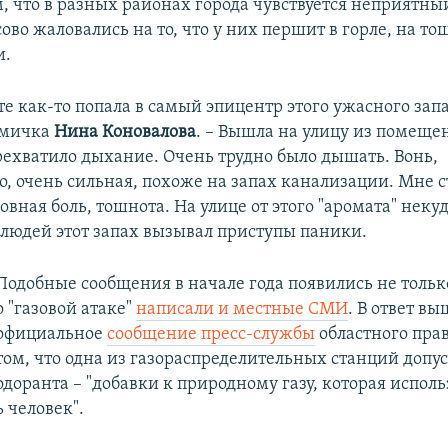
м, что в разных районах города чувствуется неприятны
ово жаловались на то, что у них першит в горле, на то
и.
те как-то попала в самый эпицентр этого ужасного запа
омичка
Нина Коновалова
. – Вышла на улицу из помеще
рехватило дыхание. Очень трудно было дышать. Вонь,
, очень сильная, похоже на запах канализации. Мне с
овная боль, тошнота. На улице от этого "аромата" неку
У людей этот запах вызывал приступы паники.
Подобные сообщения в начале года появились не только
о "газовой атаке"
написали и местные СМИ
. В ответ вы
официальное
сообщение пресс-службы
областного прав
том, что одна из газораспределительных станций допус
одоранта – "добавки к природному газу, которая исполь
ь человек".