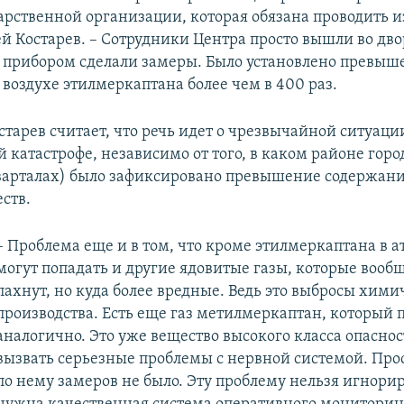
дарственной организации, которая обязана проводить и
ей Костарев. – Сотрудники Центра просто вышли во дво
прибором сделали замеры. Было установлено превыш
воздухе этилмеркаптана более чем в 400 раз.​
старев считает, что речь идет о чрезвычайной ситуаци
 катастрофе, независимо от того, в каком районе гор
арталах) было зафиксировано превышение содержания
ств.
– Проблема еще и в том, что кроме этилмеркаптана в 
могут попадать и другие ядовитые газы, которые вооб
пахнут, но куда более вредные. Ведь это выбросы хими
производства. Есть еще газ метилмеркаптан, который 
аналогично. Это уже вещество высокого класса опасно
вызвать серьезные проблемы с нервной системой. Про
по нему замеров не было. Эту проблему нельзя игнори