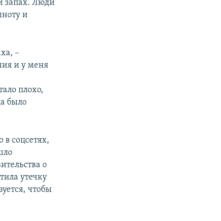
й запах. Люди
шноту и
ха, –
ния и у меня
тало плохо,
да было
 в соцсетях,
шло
ительства о
тила утечку
зуется, чтобы