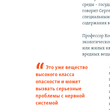
среды – госу
говорит Серг
специальным 
содержания в 
Профессор Ко
экологической
или жилых кв
вредных веще
Это уже вещество
высокого класса
опасности и может
вызвать серьезные
проблемы с нервной
системой