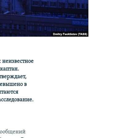
: неизвестное
каптан.
тверждает,
ревышено в
ытаются
асследование.
 сообщений