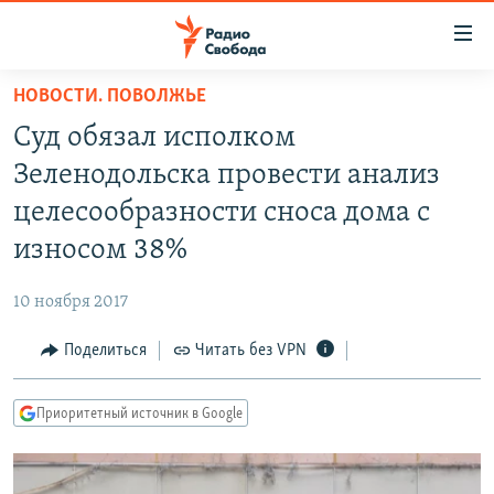
Ссылки
для
упрощенного
НОВОСТИ. ПОВОЛЖЬЕ
ПРОГРАММЫ
доступа
Суд обязал исполком
ПОДКАСТЫ
Вернуться
Зеленодольска провести анализ
к
АВТОРСКИЕ ПРОЕКТЫ
целесообразности сноса дома с
основному
ЦИТАТЫ СВОБОДЫ
содержанию
износом 38%
Вернутся
МНЕНИЯ
к
10 ноября 2017
КУЛЬТУРА
главной
Поделиться
Читать без VPN
навигации
IDEL.РЕАЛИИ
Вернутся
КАВКАЗ.РЕАЛИИ
к
Приоритетный источник в Google
СЕВЕР.РЕАЛИИ
поиску
СИБИРЬ.РЕАЛИИ