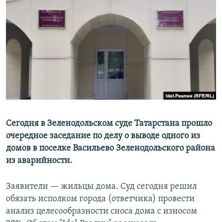
РАСПИСАНИЕ ВЕЩАНИЯ
ПОДПИШИТЕСЬ НА РАССЫЛКУ
СОЦИАЛЬНЫЕ СЕТИ
Все сайты РСЕ/РС
Сегодня в Зеленодольском суде Татарстана прошло
очередное заседание по делу о выводе одного из
домов в поселке Васильево Зеленодольского района
из аварийности.
Заявители — жильцы дома. Суд сегодня решил
обязать исполком города (ответчика) провести
анализ целесообразности сноса дома с износом